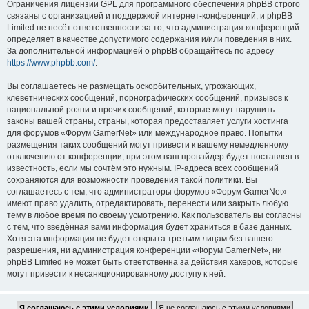
Ограничения лицензии GPL для программного обеспечения phpBB строго
связаны с организацией и поддержкой интернет-конференций, и phpBB
Limited не несёт ответственности за то, что администрация конференций
определяет в качестве допустимого содержания и/или поведения в них.
За дополнительной информацией о phpBB обращайтесь по адресу
https://www.phpbb.com/
.
Вы соглашаетесь не размещать оскорбительных, угрожающих,
клеветнических сообщений, порнографических сообщений, призывов к
национальной розни и прочих сообщений, которые могут нарушить
законы вашей страны, страны, которая предоставляет услуги хостинга
для форумов «Форум GamerNet» или международное право. Попытки
размещения таких сообщений могут привести к вашему немедленному
отключению от конференции, при этом ваш провайдер будет поставлен в
известность, если мы сочтём это нужным. IP-адреса всех сообщений
сохраняются для возможности проведения такой политики. Вы
соглашаетесь с тем, что администраторы форумов «Форум GamerNet»
имеют право удалить, отредактировать, перенести или закрыть любую
тему в любое время по своему усмотрению. Как пользователь вы согласны
с тем, что введённая вами информация будет храниться в базе данных.
Хотя эта информация не будет открыта третьим лицам без вашего
разрешения, ни администрация конференции «Форум GamerNet», ни
phpBB Limited не может быть ответственна за действия хакеров, которые
могут привести к несанкционированному доступу к ней.