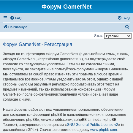
Форум GamerNet
FAQ
Вход
П
На главную
о
Язык:
и
Форум GamerNet - Регистрация
с
Заходя на конференцию «Форум GamerNet» (в дальнейшем «мы», «наш»,
к
«Форум GamerNet», «https://forum.gamernet.ru»), вы подтверждаете своё
согласие со следующими условиями. Если вы не согласны с ними,
пожалуйста, не заходите и не пользуйтесь форумами «Форум GamerNet».
Мы оставляем за собой право изменять эти правила в любое время и
сделаем всё возможное, чтобы уведомить вас об этом, однако с вашей
стороны было бы разумным регулярно просматривать этот текст на
предмет изменений, так как использование конференции «Форум
GamerNet» после обновления/исправления условий означает ваше
согласие с ними.
Наши форумы работают под управлением программного обеспечения
для создания конференций phpBB (в дальнейшем «они», «программное
обеспечение phpBB», «www.phpbb.com», «phpBB Limited», «phpBB
Teams»), выпущенного по лицензии «
GNU General Public License v2
» (в
дальнейшем «GPL»). Скачать его можно по адресу
www.phpbb.com
.