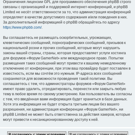
Ограничения лицензии GPL для программного обеспечения phpBB строго
связаны с организацией и поддержкой интернет-конференций, и phpBB
Limited не несёт ответственности за то, что администрация конференций
определяет в качестве допустимого содержания и/или поведения в них.
За дополнительной информацией о phpBB обращайтесь по адресу
https://www.phpbb.com/
.
Вы соглашаетесь не размещать оскорбительных, угрожающих,
клеветнических сообщений, порнографических сообщений, призывов к
национальной розни и прочих сообщений, которые могут нарушить
законы вашей страны, страны, которая предоставляет услуги хостинга
для форумов «Форум GamerNet» или международное право. Попытки
размещения таких сообщений могут привести к вашему немедленному
отключению от конференции, при этом ваш провайдер будет поставлен в
известность, если мы сочтём это нужным. IP-адреса всех сообщений
сохраняются для возможности проведения такой политики. Вы
соглашаетесь с тем, что администраторы форумов «Форум GamerNet»
имеют право удалить, отредактировать, перенести или закрыть любую
тему в любое время по своему усмотрению. Как пользователь вы согласны
с тем, что введённая вами информация будет храниться в базе данных.
Хотя эта информация не будет открыта третьим лицам без вашего
разрешения, ни администрация конференции «Форум GamerNet», ни
phpBB Limited не может быть ответственна за действия хакеров, которые
могут привести к несанкционированному доступу к ней.