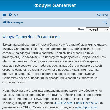
Форум GamerNet
FAQ
Вход
П
На главную
о
Язык:
и
Форум GamerNet - Регистрация
с
Заходя на конференцию «Форум GamerNet» (в дальнейшем «мы», «наш»,
к
«Форум GamerNet», «https://forum.gamernet.ru»), вы подтверждаете своё
согласие со следующими условиями. Если вы не согласны с ними,
пожалуйста, не заходите и не пользуйтесь форумами «Форум GamerNet».
Мы оставляем за собой право изменять эти правила в любое время и
сделаем всё возможное, чтобы уведомить вас об этом, однако с вашей
стороны было бы разумным регулярно просматривать этот текст на
предмет изменений, так как использование конференции «Форум
GamerNet» после обновления/исправления условий означает ваше
согласие с ними.
Наши форумы работают под управлением программного обеспечения
для создания конференций phpBB (в дальнейшем «они», «программное
обеспечение phpBB», «www.phpbb.com», «phpBB Limited», «phpBB
Teams»), выпущенного по лицензии «
GNU General Public License v2
» (в
дальнейшем «GPL»). Скачать его можно по адресу
www.phpbb.com
.