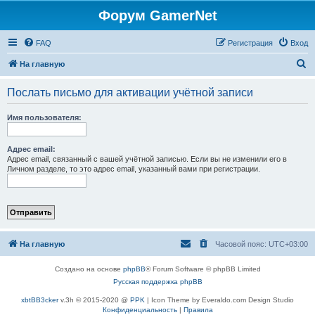
Форум GamerNet
FAQ
Регистрация
Вход
П
На главную
о
Послать письмо для активации учётной записи
и
с
Имя пользователя:
к
Адрес email:
Адрес email, связанный с вашей учётной записью. Если вы не изменили его в
Личном разделе, то это адрес email, указанный вами при регистрации.
На главную
Часовой пояс:
UTC+03:00
Создано на основе
phpBB
® Forum Software © phpBB Limited
Русская поддержка phpBB
xbtBB3cker
v.3h © 2015-2020 @
PPK
| Icon Theme by Everaldo.com Design Studio
Конфиденциальность
|
Правила