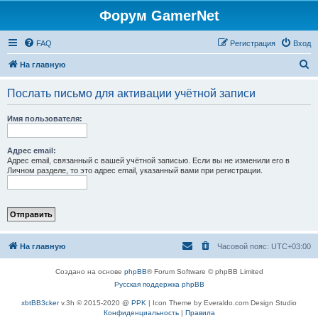
Форум GamerNet
FAQ
Регистрация
Вход
П
На главную
о
Послать письмо для активации учётной записи
и
с
Имя пользователя:
к
Адрес email:
Адрес email, связанный с вашей учётной записью. Если вы не изменили его в
Личном разделе, то это адрес email, указанный вами при регистрации.
На главную
Часовой пояс:
UTC+03:00
Создано на основе
phpBB
® Forum Software © phpBB Limited
Русская поддержка phpBB
xbtBB3cker
v.3h © 2015-2020 @
PPK
| Icon Theme by Everaldo.com Design Studio
Конфиденциальность
|
Правила