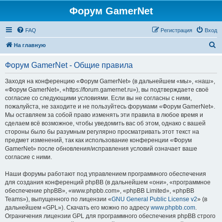
Форум GamerNet
FAQ
Регистрация
Вход
П
На главную
о
Форум GamerNet - Общие правила
и
с
Заходя на конференцию «Форум GamerNet» (в дальнейшем «мы», «наш»,
«Форум GamerNet», «https://forum.gamernet.ru»), вы подтверждаете своё
к
согласие со следующими условиями. Если вы не согласны с ними,
пожалуйста, не заходите и не пользуйтесь форумами «Форум GamerNet».
Мы оставляем за собой право изменять эти правила в любое время и
сделаем всё возможное, чтобы уведомить вас об этом, однако с вашей
стороны было бы разумным регулярно просматривать этот текст на
предмет изменений, так как использование конференции «Форум
GamerNet» после обновления/исправления условий означает ваше
согласие с ними.
Наши форумы работают под управлением программного обеспечения
для создания конференций phpBB (в дальнейшем «они», «программное
обеспечение phpBB», «www.phpbb.com», «phpBB Limited», «phpBB
Teams»), выпущенного по лицензии «
GNU General Public License v2
» (в
дальнейшем «GPL»). Скачать его можно по адресу
www.phpbb.com
.
Ограничения лицензии GPL для программного обеспечения phpBB строго