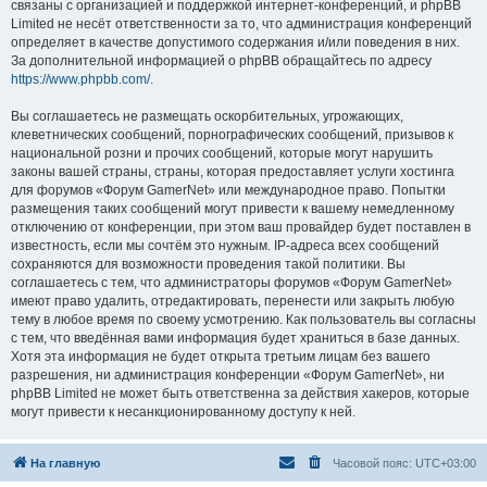
связаны с организацией и поддержкой интернет-конференций, и phpBB
Limited не несёт ответственности за то, что администрация конференций
определяет в качестве допустимого содержания и/или поведения в них.
За дополнительной информацией о phpBB обращайтесь по адресу
https://www.phpbb.com/
.
Вы соглашаетесь не размещать оскорбительных, угрожающих,
клеветнических сообщений, порнографических сообщений, призывов к
национальной розни и прочих сообщений, которые могут нарушить
законы вашей страны, страны, которая предоставляет услуги хостинга
для форумов «Форум GamerNet» или международное право. Попытки
размещения таких сообщений могут привести к вашему немедленному
отключению от конференции, при этом ваш провайдер будет поставлен в
известность, если мы сочтём это нужным. IP-адреса всех сообщений
сохраняются для возможности проведения такой политики. Вы
соглашаетесь с тем, что администраторы форумов «Форум GamerNet»
имеют право удалить, отредактировать, перенести или закрыть любую
тему в любое время по своему усмотрению. Как пользователь вы согласны
с тем, что введённая вами информация будет храниться в базе данных.
Хотя эта информация не будет открыта третьим лицам без вашего
разрешения, ни администрация конференции «Форум GamerNet», ни
phpBB Limited не может быть ответственна за действия хакеров, которые
могут привести к несанкционированному доступу к ней.
На главную
Часовой пояс:
UTC+03:00