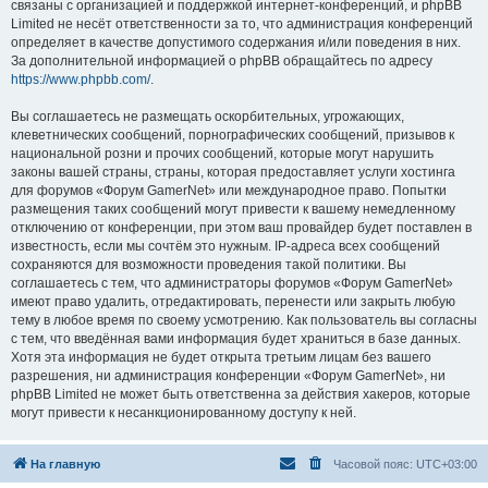
связаны с организацией и поддержкой интернет-конференций, и phpBB
Limited не несёт ответственности за то, что администрация конференций
определяет в качестве допустимого содержания и/или поведения в них.
За дополнительной информацией о phpBB обращайтесь по адресу
https://www.phpbb.com/
.
Вы соглашаетесь не размещать оскорбительных, угрожающих,
клеветнических сообщений, порнографических сообщений, призывов к
национальной розни и прочих сообщений, которые могут нарушить
законы вашей страны, страны, которая предоставляет услуги хостинга
для форумов «Форум GamerNet» или международное право. Попытки
размещения таких сообщений могут привести к вашему немедленному
отключению от конференции, при этом ваш провайдер будет поставлен в
известность, если мы сочтём это нужным. IP-адреса всех сообщений
сохраняются для возможности проведения такой политики. Вы
соглашаетесь с тем, что администраторы форумов «Форум GamerNet»
имеют право удалить, отредактировать, перенести или закрыть любую
тему в любое время по своему усмотрению. Как пользователь вы согласны
с тем, что введённая вами информация будет храниться в базе данных.
Хотя эта информация не будет открыта третьим лицам без вашего
разрешения, ни администрация конференции «Форум GamerNet», ни
phpBB Limited не может быть ответственна за действия хакеров, которые
могут привести к несанкционированному доступу к ней.
На главную
Часовой пояс:
UTC+03:00