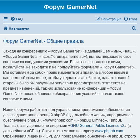
Форум GamerNet
FAQ
Регистрация
Вход
П
На главную
о
Форум GamerNet - Общие правила
и
с
Заходя на конференцию «Форум GamerNet» (в дальнейшем «мы», «наш»,
«Форум GamerNet», «https://forum.gamernet.ru»), вы подтверждаете своё
к
согласие со следующими условиями. Если вы не согласны с ними,
пожалуйста, не заходите и не пользуйтесь форумами «Форум GamerNet».
Мы оставляем за собой право изменять эти правила в любое время и
сделаем всё возможное, чтобы уведомить вас об этом, однако с вашей
стороны было бы разумным регулярно просматривать этот текст на
предмет изменений, так как использование конференции «Форум
GamerNet» после обновления/исправления условий означает ваше
согласие с ними.
Наши форумы работают под управлением программного обеспечения
для создания конференций phpBB (в дальнейшем «они», «программное
обеспечение phpBB», «www.phpbb.com», «phpBB Limited», «phpBB
Teams»), выпущенного по лицензии «
GNU General Public License v2
» (в
дальнейшем «GPL»). Скачать его можно по адресу
www.phpbb.com
.
Ограничения лицензии GPL для программного обеспечения phpBB строго