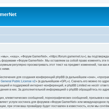
merNet
ы», «наш», «Форум GamerNet», «https://forum.gamernet.ru»), вы подтвержда
есь форумами «Форум GamerNet». Мы оставляем за собой право изменять эти 
разумным регулярно просматривать этот текст на предмет изменений, так ка
с ними.
еспечения для создания конференций phpBB (в дальнейшем «они», «програ
General Public License v2
» (в дальнейшем «GPL»). Скачать его можно по адр
зацией и поддержкой интернет-конференций, и phpBB Limited не несёт ответ
ведения в них. За дополнительной информацией о phpBB обращайтесь по адр
их, клеветнических сообщений, порнографических сообщений, призывов к на
авляет услуги хостинга для форумов «Форум GamerNet» или международное п
ии, при этом ваш провайдер будет поставлен в известность, если мы сочтём