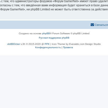
 с тем, что администраторы форумов «Форум GamerNet» имеют право удалить
согласны с тем, что введённая вами информация будет храниться в базе дан
орум GamerNet», ни phpBB Limited не может быть ответственна за действия 
Связаться
Создано на основе
phpBB
® Forum Software © phpBB Limited
Русская поддержка phpBB
xbtBB3cker
v.3h © 2015-2020 @
PPK
| Icon Theme by Everaldo.com Design Studio
Конфиденциальность
|
Правила