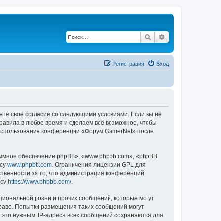
Поиск
Расширенный по
Регистрация
Вход
ете своё согласие со следующими условиями. Если вы не
правила в любое время и сделаем всё возможное, чтобы
к использование конференции «Форум GamerNet» после
ммное обеспечение phpBB», «www.phpbb.com», «phpBB
есу
www.phpbb.com
. Ограничения лицензии GPL для
ственности за то, что администрация конференций
есу
https://www.phpbb.com/
.
циональной розни и прочих сообщений, которые могут
раво. Попытки размещения таких сообщений могут
 это нужным. IP-адреса всех сообщений сохраняются для