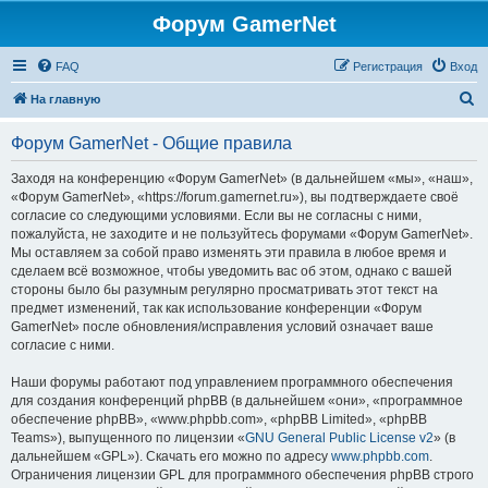
Форум GamerNet
FAQ
Регистрация
Вход
П
На главную
о
Форум GamerNet - Общие правила
и
с
Заходя на конференцию «Форум GamerNet» (в дальнейшем «мы», «наш»,
«Форум GamerNet», «https://forum.gamernet.ru»), вы подтверждаете своё
к
согласие со следующими условиями. Если вы не согласны с ними,
пожалуйста, не заходите и не пользуйтесь форумами «Форум GamerNet».
Мы оставляем за собой право изменять эти правила в любое время и
сделаем всё возможное, чтобы уведомить вас об этом, однако с вашей
стороны было бы разумным регулярно просматривать этот текст на
предмет изменений, так как использование конференции «Форум
GamerNet» после обновления/исправления условий означает ваше
согласие с ними.
Наши форумы работают под управлением программного обеспечения
для создания конференций phpBB (в дальнейшем «они», «программное
обеспечение phpBB», «www.phpbb.com», «phpBB Limited», «phpBB
Teams»), выпущенного по лицензии «
GNU General Public License v2
» (в
дальнейшем «GPL»). Скачать его можно по адресу
www.phpbb.com
.
Ограничения лицензии GPL для программного обеспечения phpBB строго