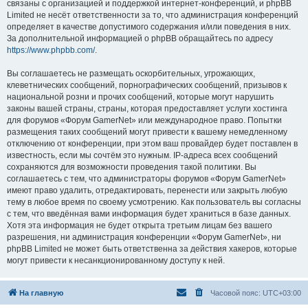
связаны с организацией и поддержкой интернет-конференций, и phpBB
Limited не несёт ответственности за то, что администрация конференций
определяет в качестве допустимого содержания и/или поведения в них.
За дополнительной информацией о phpBB обращайтесь по адресу
https://www.phpbb.com/
.
Вы соглашаетесь не размещать оскорбительных, угрожающих,
клеветнических сообщений, порнографических сообщений, призывов к
национальной розни и прочих сообщений, которые могут нарушить
законы вашей страны, страны, которая предоставляет услуги хостинга
для форумов «Форум GamerNet» или международное право. Попытки
размещения таких сообщений могут привести к вашему немедленному
отключению от конференции, при этом ваш провайдер будет поставлен в
известность, если мы сочтём это нужным. IP-адреса всех сообщений
сохраняются для возможности проведения такой политики. Вы
соглашаетесь с тем, что администраторы форумов «Форум GamerNet»
имеют право удалить, отредактировать, перенести или закрыть любую
тему в любое время по своему усмотрению. Как пользователь вы согласны
с тем, что введённая вами информация будет храниться в базе данных.
Хотя эта информация не будет открыта третьим лицам без вашего
разрешения, ни администрация конференции «Форум GamerNet», ни
phpBB Limited не может быть ответственна за действия хакеров, которые
могут привести к несанкционированному доступу к ней.
На главную
Часовой пояс:
UTC+03:00