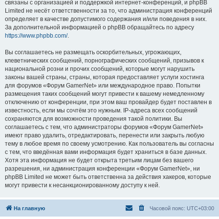
связаны с организацией и поддержкой интернет-конференций, и phpBB
Limited не несёт ответственности за то, что администрация конференций
определяет в качестве допустимого содержания и/или поведения в них.
За дополнительной информацией о phpBB обращайтесь по адресу
https://www.phpbb.com/
.
Вы соглашаетесь не размещать оскорбительных, угрожающих,
клеветнических сообщений, порнографических сообщений, призывов к
национальной розни и прочих сообщений, которые могут нарушить
законы вашей страны, страны, которая предоставляет услуги хостинга
для форумов «Форум GamerNet» или международное право. Попытки
размещения таких сообщений могут привести к вашему немедленному
отключению от конференции, при этом ваш провайдер будет поставлен в
известность, если мы сочтём это нужным. IP-адреса всех сообщений
сохраняются для возможности проведения такой политики. Вы
соглашаетесь с тем, что администраторы форумов «Форум GamerNet»
имеют право удалить, отредактировать, перенести или закрыть любую
тему в любое время по своему усмотрению. Как пользователь вы согласны
с тем, что введённая вами информация будет храниться в базе данных.
Хотя эта информация не будет открыта третьим лицам без вашего
разрешения, ни администрация конференции «Форум GamerNet», ни
phpBB Limited не может быть ответственна за действия хакеров, которые
могут привести к несанкционированному доступу к ней.
На главную
Часовой пояс:
UTC+03:00