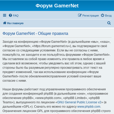
Форум GamerNet
FAQ
Регистрация
Вход
П
На главную
о
Форум GamerNet - Общие правила
и
с
Заходя на конференцию «Форум GamerNet» (в дальнейшем «мы», «наш»,
«Форум GamerNet», «https://forum.gamernet.ru»), вы подтверждаете своё
к
согласие со следующими условиями. Если вы не согласны с ними,
пожалуйста, не заходите и не пользуйтесь форумами «Форум GamerNet».
Мы оставляем за собой право изменять эти правила в любое время и
сделаем всё возможное, чтобы уведомить вас об этом, однако с вашей
стороны было бы разумным регулярно просматривать этот текст на
предмет изменений, так как использование конференции «Форум
GamerNet» после обновления/исправления условий означает ваше
согласие с ними.
Наши форумы работают под управлением программного обеспечения
для создания конференций phpBB (в дальнейшем «они», «программное
обеспечение phpBB», «www.phpbb.com», «phpBB Limited», «phpBB
Teams»), выпущенного по лицензии «
GNU General Public License v2
» (в
дальнейшем «GPL»). Скачать его можно по адресу
www.phpbb.com
.
Ограничения лицензии GPL для программного обеспечения phpBB строго