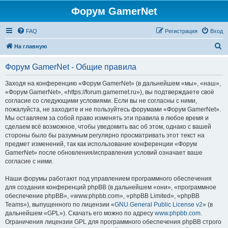
Форум GamerNet
FAQ
Регистрация
Вход
П
На главную
о
Форум GamerNet - Общие правила
и
с
Заходя на конференцию «Форум GamerNet» (в дальнейшем «мы», «наш»,
«Форум GamerNet», «https://forum.gamernet.ru»), вы подтверждаете своё
к
согласие со следующими условиями. Если вы не согласны с ними,
пожалуйста, не заходите и не пользуйтесь форумами «Форум GamerNet».
Мы оставляем за собой право изменять эти правила в любое время и
сделаем всё возможное, чтобы уведомить вас об этом, однако с вашей
стороны было бы разумным регулярно просматривать этот текст на
предмет изменений, так как использование конференции «Форум
GamerNet» после обновления/исправления условий означает ваше
согласие с ними.
Наши форумы работают под управлением программного обеспечения
для создания конференций phpBB (в дальнейшем «они», «программное
обеспечение phpBB», «www.phpbb.com», «phpBB Limited», «phpBB
Teams»), выпущенного по лицензии «
GNU General Public License v2
» (в
дальнейшем «GPL»). Скачать его можно по адресу
www.phpbb.com
.
Ограничения лицензии GPL для программного обеспечения phpBB строго