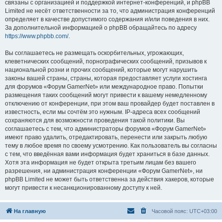
связаны с организацией и поддержкой интернет-конференций, и phpBB
Limited не несёт ответственности за то, что администрация конференций
определяет в качестве допустимого содержания и/или поведения в них.
За дополнительной информацией о phpBB обращайтесь по адресу
https://www.phpbb.com/
.
Вы соглашаетесь не размещать оскорбительных, угрожающих,
клеветнических сообщений, порнографических сообщений, призывов к
национальной розни и прочих сообщений, которые могут нарушить
законы вашей страны, страны, которая предоставляет услуги хостинга
для форумов «Форум GamerNet» или международное право. Попытки
размещения таких сообщений могут привести к вашему немедленному
отключению от конференции, при этом ваш провайдер будет поставлен в
известность, если мы сочтём это нужным. IP-адреса всех сообщений
сохраняются для возможности проведения такой политики. Вы
соглашаетесь с тем, что администраторы форумов «Форум GamerNet»
имеют право удалить, отредактировать, перенести или закрыть любую
тему в любое время по своему усмотрению. Как пользователь вы согласны
с тем, что введённая вами информация будет храниться в базе данных.
Хотя эта информация не будет открыта третьим лицам без вашего
разрешения, ни администрация конференции «Форум GamerNet», ни
phpBB Limited не может быть ответственна за действия хакеров, которые
могут привести к несанкционированному доступу к ней.
На главную
Часовой пояс:
UTC+03:00