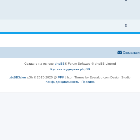
0
Связаться
Создано на основе
phpBB
® Forum Software © phpBB Limited
Русская поддержка phpBB
xbtBB3cker
v.3h © 2015-2020 @
PPK
| Icon Theme by Everaldo.com Design Studio
Конфиденциальность
|
Правила