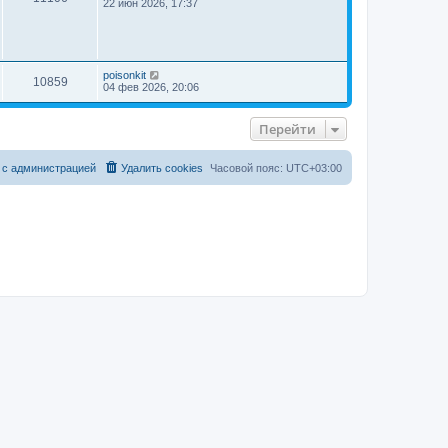
22 июн 2026, 17:37
е
м
у
с
о
о
poisonkit
б
10859
04 фев 2026, 20:06
щ
е
н
и
Перейти
ю
 с администрацией
Удалить cookies
Часовой пояс:
UTC+03:00