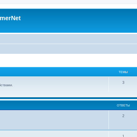
merNet
ТЕМЫ
3
бствами.
ОТВЕТЫ
2
1