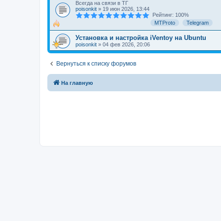
Всегда на связи в ТГ
poisonkit
»
19 июн 2026, 13:44
Рейтинг: 100%
MTProto
Telegram
Установка и настройка iVentoy на Ubuntu
poisonkit
»
04 фев 2026, 20:06
Вернуться к списку форумов
На главную