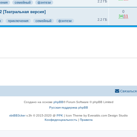
2.2 ГБ
чения
семейный
фэнтези
2 [Театральная версия]
0
34
|
11
2.2 ГБ
в
приключения
семейный
фэнтези
Связаться
Создано на основе
phpBB
® Forum Software © phpBB Limited
Русская поддержка phpBB
xbtBB3cker
v.3h © 2015-2020 @
PPK
| Icon Theme by Everaldo.com Design Studio
Конфиденциальность
|
Правила