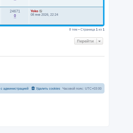
24671
Yoko
08 янв 2026, 22:24
0
8 тем • Страница
1
из
1
Перейти
 с администрацией
Удалить cookies
Часовой пояс:
UTC+03:00