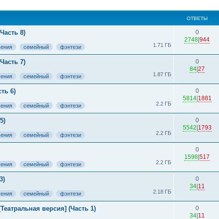
ширенный поиск
ОТВЕТЫ
Часть 8)
0
2748
|
944
1.71 ГБ
чения
семейный
фэнтези
Часть 7)
0
84
|
27
1.87 ГБ
чения
семейный
фэнтези
ть 6)
0
5814
|
1881
2.2 ГБ
чения
семейный
фэнтези
5)
0
5542
|
1793
2.2 ГБ
чения
семейный
фэнтези
0
1598
|
517
2.2 ГБ
чения
семейный
фэнтези
3)
0
34
|
11
2.18 ГБ
чения
семейный
фэнтези
Театральная версия] (Часть 1)
0
34
|
11