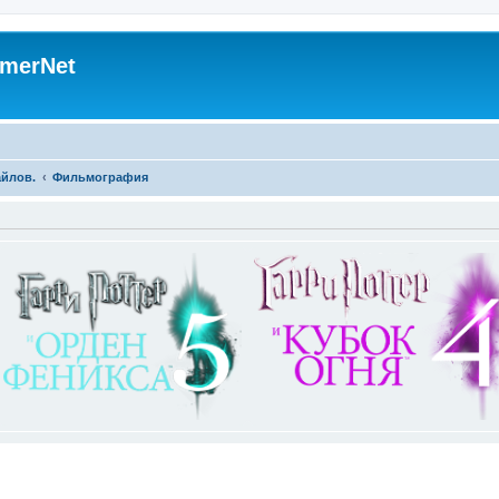
merNet
айлов.
Фильмография