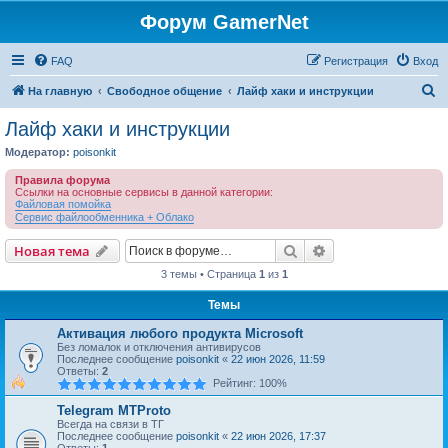
Форум GamerNet
FAQ
Регистрация
Вход
П
На главную
Свободное общение
Лайф хаки и инструкции
о
Лайф хаки и инструкции
и
Модератор:
poisonkit
с
Правила форума
к
Ссылки на основные сервисы в данной категории:
Файловая помойка
Сервис файлообменника + Облако
Поиск
Расширенный пои
Новая тема
3 темы • Страница
1
из
1
Темы
Активация любого продукта Microsoft
Без ломалок и отключения антивирусов
Последнее сообщение
poisonkit
«
22 июн 2026, 11:59
Ответы:
2
Рейтинг: 100%
Telegram MTProto
Всегда на связи в ТГ
Последнее сообщение
poisonkit
«
22 июн 2026, 17:37