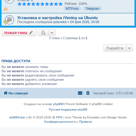
Ответы:
1
Рейтинг: 100%
MTProto
Telegram
Установка и настройка iVentoy на Ubuntu
Последнее сообщение
poisonkit
«
04 фев 2026, 20:06
Новая тема
3 темы • Страница
1
из
1
Перейти
ПРАВА ДОСТУПА
Вы
не можете
начинать темы
Вы
не можете
отвечать на сообщения
Вы
не можете
редактировать свои сообщения
Вы
не можете
удалять свои сообщения
Вы
не можете
добавлять вложения
На главную
Часовой пояс:
UTC+03:00
Создано на основе
phpBB
® Forum Software © phpBB Limited
Русская поддержка phpBB
xbtBB3cker
v.3h © 2015-2020 @
PPK
| Icon Theme by Everaldo.com Design Studio
Конфиденциальность
|
Правила