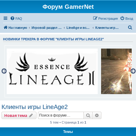
Форум GamerNet
FAQ
Регистрация
Вход
П
На главную
Игровой раздел - Готовые игры и игровые разработки
LineAge и все что с ней связано
Клиенты игры LineAge2
о
НОВИНКИ ТРЕКЕРА В ФОРУМЕ "КЛИЕНТЫ ИГРЫ LINEAGE2"
и
с
к
Клиенты игры LineAge2
Поиск
Расширенный пои
Новая тема
5 тем • Страница
1
из
1
Темы