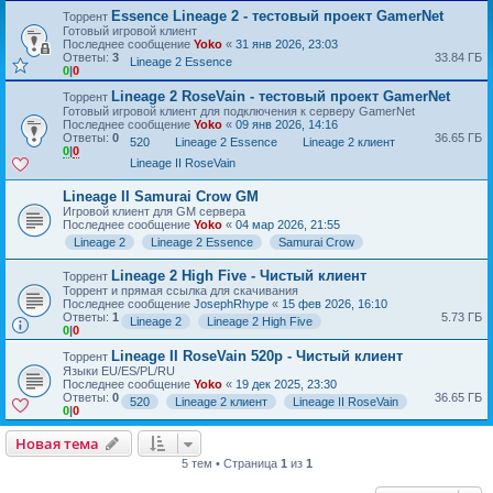
Essence Lineage 2 - тестовый проект GamerNet
Торрент
Готовый игровой клиент
Последнее сообщение
Yoko
«
31 янв 2026, 23:03
Ответы:
3
33.84 ГБ
Lineage 2 Essence
0
|
0
Lineage 2 RoseVain - тестовый проект GamerNet
Торрент
Готовый игровой клиент для подключения к серверу GamerNet
Последнее сообщение
Yoko
«
09 янв 2026, 14:16
Ответы:
0
36.65 ГБ
520
Lineage 2 Essence
Lineage 2 клиент
0
|
0
Lineage II RoseVain
Lineage II Samurai Crow GM
Игровой клиент для GM сервера
Последнее сообщение
Yoko
«
04 мар 2026, 21:55
Lineage 2
Lineage 2 Essence
Samurai Crow
Lineage 2 High Five - Чистый клиент
Торрент
Торрент и прямая ссылка для скачивания
Последнее сообщение
JosephRhype
«
15 фев 2026, 16:10
Ответы:
1
5.73 ГБ
Lineage 2
Lineage 2 High Five
0
|
0
Lineage II RoseVain 520p - Чистый клиент
Торрент
Языки EU/ES/PL/RU
Последнее сообщение
Yoko
«
19 дек 2025, 23:30
Ответы:
0
36.65 ГБ
520
Lineage 2 клиент
Lineage II RoseVain
0
|
0
Новая тема
5 тем • Страница
1
из
1