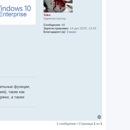
Yoko
Администратор
Сообщения:
46
Зарегистрирован:
14 дек 2025, 13:32
Благодарил (а):
3 раза
тельные функции,
я), такие как
ржки, а также
В
е
1 сообщение • Страница
1
из
1
р
н