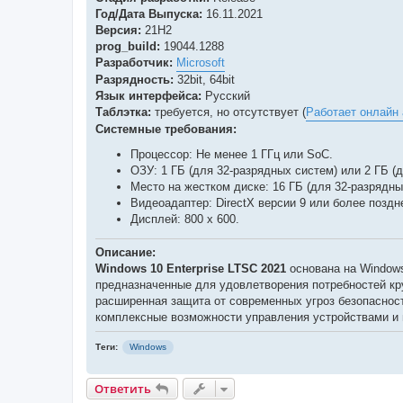
б
Год/Дата Выпуска:
16.11.2021
щ
е
Версия:
21H2
н
prog_build:
19044.1288
и
е
Разработчик:
Microsoft
Разрядность:
32bit, 64bit
Язык интерфейса:
Русский
Таблэтка:
требуется, но отсутствует (
Работает онлайн 
Системные требования:
Процессор: Не менее 1 ГГц или SoC.
ОЗУ: 1 ГБ (для 32-разрядных систем) или 2 ГБ (
Место на жестком диске: 16 ГБ (для 32-разрядны
Видеоадаптер: DirectX версии 9 или более позд
Дисплей: 800 x 600.
Описание:
Windows 10 Enterprise LTSC 2021
основана на Windows
предназначенные для удовлетворения потребностей кру
расширенная защита от современных угроз безопасност
комплексные возможности управления устройствами и 
Теги:
Windows
Ответить