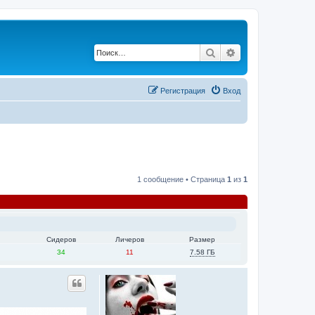
Поиск
Расширенный по
Регистрация
Вход
1 сообщение • Страница
1
из
1
Сидеров
Личеров
Размер
34
11
7.58 ГБ