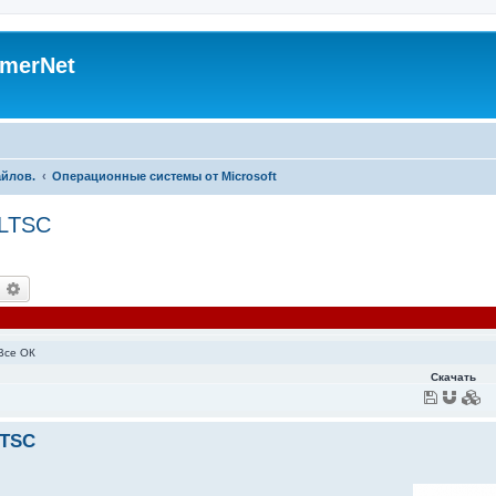
merNet
айлов.
Операционные системы от Microsoft
 LTSC
оиск
Расширенный поиск
 Все ОК
Скачать
LTSC