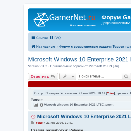
Форум Ga
Добро пожаловать!
Ссылки
FAQ
На главную
Форум с возможностью раздачи Торрент ф
Microsoft Windows 10 Enterprise 2021
Version 21H2 - Оригинальные образы от Microsoft MSDN [Ru]
П
Ответить
Статус: Проверен Установлен: 21 янв 2026, 19:41 [
Yoko
], причина:
Торрент
Microsoft Windows 10 Enterprise 2021 LTSC.torrent
Microsoft Windows 10 Enterprise 2021 
С
Yoko
»
21 янв 2026, 19:41
о
о
Стадия разработки:
Release