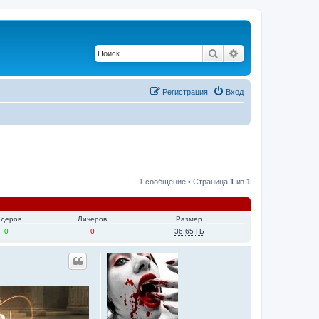
Поиск
Расширенный по
Регистрация
Вход
1 сообщение • Страница
1
из
1
деров
Личеров
Размер
0
0
36.65 ГБ