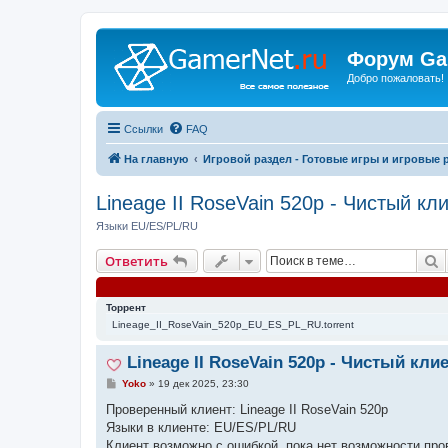
Форум Ga
Добро пожаловать!
Ссылки
FAQ
На главную
Игровой раздел - Готовые игры и игровые 
Lineage II RoseVain 520p - Чистый кл
Языки EU/ES/PL/RU
П
Ответить
Торрент
Lineage_II_RoseVain_520p_EU_ES_PL_RU.torrent
Lineage II RoseVain 520p - Чистый кли
С
Yoko
»
19 дек 2025, 23:30
о
о
Проверенный клиент: Lineage II RoseVain 520p
б
Языки в клиенте: EU/ES/PL/RU
щ
е
Клиент возможно с ошибкой, пока нет возможности про