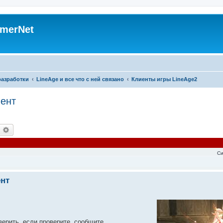
merNet
разработки
LineAge и все что с ней связано
Клиенты игры LineAge2
иент
оиск
Расширенный поиск
Си
ент
верить, если проверите, сообщите.