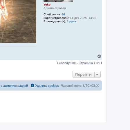
Yoko
Администратор
Сообщения:
46
Зарегистрирован:
14 дек 2025, 13:32
Благодарил (а):
3 раза
В
е
1 сообщение • Страница
1
из
1
р
н
у
Перейти
т
ь
с
 с администрацией
Удалить cookies
Часовой пояс:
UTC+03:00
я
к
н
а
ч
а
л
у