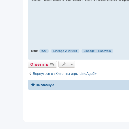
н
и
е
Теги:
520
Lineage 2 клиент
Lineage II RoseVain
Ответить
Вернуться в «Клиенты игры LineAge2»
На главную