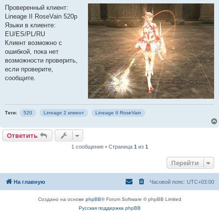
о
о
Проверенный клиент:
б
Lineage II RoseVain 520p
щ
е
Языки в клиенте:
н
EU/ES/PL/RU
и
е
Клиент возможно с
ошибкой, пока нет
возможности проверить,
если проверите,
сообщите.
Теги:
520
Lineage 2 клиент
Lineage II RoseVain
Ответить
1 сообщение • Страница
1
из
1
Перейти
На главную
Часовой пояс:
UTC+03:00
Создано на основе
phpBB
® Forum Software © phpBB Limited
Русская поддержка phpBB