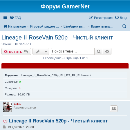
Форум GamerNet
FAQ
Регистрация
Вход
П
На главную
Игровой раздел - Готовые игры и игровые разработки
LineAge и все что с ней связано
Клиенты игры LineAge2
о
Lineage II RoseVain 520p - Чистый клиент
и
Языки EU/ES/PL/RU
с
Поиск
Расширен
Ответить
к
1 сообщение • Страница
1
из
1
Торрент
Lineage_II_RoseVain_520p_EU_ES_PL_RU.torrent
Сидеров
0
Личеров
0
Размер
36.65 ГБ
Yoko
Администратор
Lineage II RoseVain 520p - Чистый клиент
С
19 дек 2025, 23:30