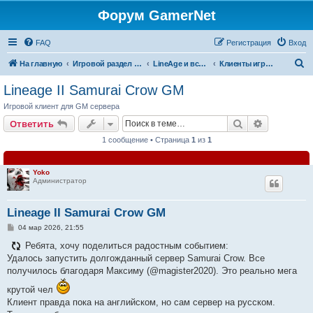
Форум GamerNet
FAQ
Регистрация
Вход
П
На главную
Игровой раздел - Готовые игры и игровые разработки
LineAge и все что с ней связано
Клиенты игры LineAge2
о
Lineage II Samurai Crow GM
и
Игровой клиент для GM сервера
с
Поиск
Расширен
Ответить
к
1 сообщение • Страница
1
из
1
Yoko
Администратор
Lineage II Samurai Crow GM
С
04 мар 2026, 21:55
о
о
Ребята, хочу поделиться радостным событием:
б
Удалось запустить долгожданный сервер Samurai Crow. Все
щ
е
получилось благодаря Максиму (@magister2020). Это реально мега
н
и
крутой чел
е
Клиент правда пока на английском, но сам сервер на русском.