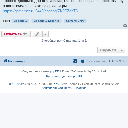
Торрент добавлю для скачивания, как только поправлю протокол, ну
а пока прямая ссылка на архив игры:
https://gamernet.ru:5443/sharing/ZK2SZdhT3
Теги:
Lineage 2
Lineage 2 Essence
Samurai Crow
Ответить
1 сообщение • Страница
1
из
1
Перейти
На главную
Часовой пояс:
UTC+03:00
Создано на основе
phpBB
® Forum Software © phpBB Limited
Русская поддержка phpBB
xbtBB3cker
v.3h © 2015-2020 @
PPK
| Icon Theme by Everaldo.com Design Studio
Конфиденциальность
|
Правила