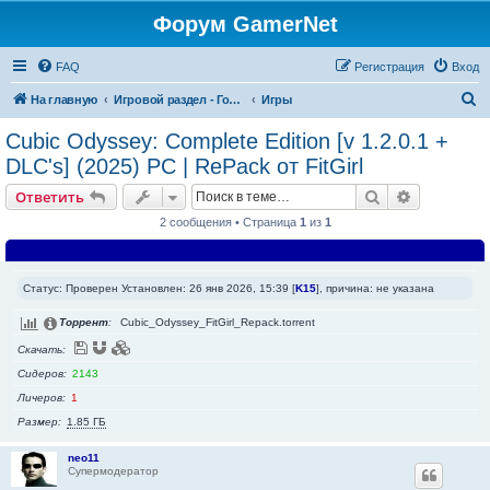
Форум GamerNet
FAQ
Регистрация
Вход
П
На главную
Игровой раздел - Готовые игры и игровые разработки
Игры
о
Cubic Odyssey: Complete Edition [v 1.2.0.1 +
и
DLC's] (2025) PC | RePack от FitGirl
с
Поиск
Расширен
Ответить
к
2 сообщения • Страница
1
из
1
Статус: Проверен Установлен: 26 янв 2026, 15:39 [
K15
], причина: не указана
Торрент
Cubic_Odyssey_FitGirl_Repack.torrent
Скачать
Сидеров
2143
Личеров
1
Размер
1.85 ГБ
neo11
Супермодератор