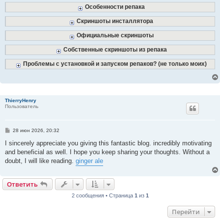
Особенности репака
Скриншоты инсталлятора
Официальные скриншоты
Собственные скриншоты из репака
Проблемы с установкой и запуском репаков? (не только моих)
ThierryHenry
Пользователь
С
28 июн 2026, 20:32
о
о
I sincerely appreciate you giving this fantastic blog. incredibly motivating
б
and beneficial as well. I hope you keep sharing your thoughts. Without a
щ
е
doubt, I will like reading.
ginger ale
н
и
е
Ответить
2 сообщения • Страница
1
из
1
Перейти