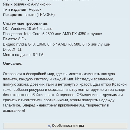
Язык озвучки:
Английский
Тип издания:
Repack
Лекарство:
вшито (TENOKE)
Системные требования:
ОС: Windows 10 x64 и выше
Процессор: Intel Core i5 2500 или AMD FX-4350 и лучше
Память: 8 Гб
Видео: nVidia GTX 1060, 6 Гб / AMD RX 580, 6 Гб или лучше
DirectX: 11
Место на диске: 6.1 Гб
Описание:
Отправься в бескрайний мир, где ты можешь изменить каждую
планету, каждую систему и каждый миг. Исследуй вселенную,
полную жизни, древних тайн и нетронутых красот. Дай отпор Красной
тьме, собирая ресурсы и создавая инструменты, оружие и транспорт,
без которых не обойтись в этой одиссее. Объединись с друзьями и
сразись с гигантскими противниками, чтобы подарить надежду
галактике. Вперед - навстречу приключениям, творчеству и
испытаниям!
Особенности игры