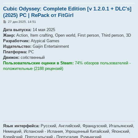
Cubic Odyssey: Complete Edition [v 1.2.0.1 + DLC's]
(2025) PC | RePack от FitGirl
С
27 дек 2025, 14:51
о
о
Дата выпуска:
14 мая 2025
б
Жанр:
Action, Item crafting, Open world, First person, Third person, 3D
щ
е
Разработчик:
Atypical Games
н
Издательство:
Gaijin Entertainment
и
е
Платформа:
PC
Движок:
собственный
Пользовательские оценки в Steam:
74% обзоров пользователей -
положительные (2188 рецензий)
Язык интерфейса:
Русский, Английский, Французский, Итальянский,
Немецкий, Испанский - Испания, Упрощенный Китайский, Японский,
Корейский, Португальский - Португалия, Румынский