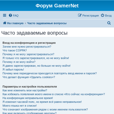
Форум GamerNet
FAQ
Регистрация
Вход
П
На главную
Часто задаваемые вопросы
о
Часто задаваемые вопросы
и
с
Вход на конференцию и регистрация
Зачем мне нужно регистрироваться?
к
Что такое COPPA?
Почему я не могу зарегистрироваться?
Я только что зарегистрировался, но не могу войти!
Почему я не могу войти?
Я давно зарегистрирован, но больше не могу войти!
Я забыл пароль!
Почему мне периодически приходится повторять ввод имени и пароля?
Что делает функция «Удалить cookies»?
Параметры и настройки пользователя
Как мне изменить мои настройки?
Как избежать появления моего имени в списке «Кто сейчас на конференции»?
На конференции неправильное время!
Я изменил часовой пояс, но время всё равно неправильное!
Моего языка нет в списке!
Что означают изображения рядом с моим именем пользователя?
Как мне включить отображение аватары?