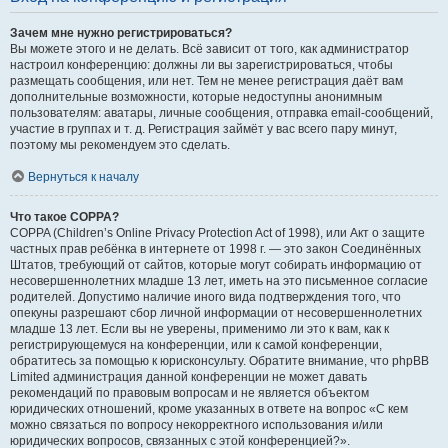
Зачем мне нужно регистрироваться?
Вы можете этого и не делать. Всё зависит от того, как администратор
настроил конференцию: должны ли вы зарегистрироваться, чтобы
размещать сообщения, или нет. Тем не менее регистрация даёт вам
дополнительные возможности, которые недоступны анонимным
пользователям: аватары, личные сообщения, отправка email-сообщений,
участие в группах и т. д. Регистрация займёт у вас всего пару минут,
поэтому мы рекомендуем это сделать.
Вернуться к началу
Что такое COPPA?
COPPA (Children’s Online Privacy Protection Act of 1998), или Акт о защите
частных прав ребёнка в интернете от 1998 г. — это закон Соединённых
Штатов, требующий от сайтов, которые могут собирать информацию от
несовершеннолетних младше 13 лет, иметь на это письменное согласие
родителей. Допустимо наличие иного вида подтверждения того, что
опекуны разрешают сбор личной информации от несовершеннолетних
младше 13 лет. Если вы не уверены, применимо ли это к вам, как к
регистрирующемуся на конференции, или к самой конференции,
обратитесь за помощью к юрисконсульту. Обратите внимание, что phpBB
Limited администрация данной конференции не может давать
рекомендаций по правовым вопросам и не является объектом
юридических отношений, кроме указанных в ответе на вопрос «С кем
можно связаться по вопросу некорректного использования и/или
юридических вопросов, связанных с этой конференцией?».