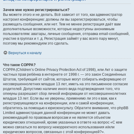
Зачем мне нужно регистрироваться?
Вы можете этого и не делать. Всё зависит от того, как администратор
настроил конференцию: должны ли вы зарегистрироваться, чтобы
размещать сообщения, или нет. Тем не менее регистрация даёт вам
дополнительные возможности, которые недоступны анонимным
пользователям: аватары, личные сообщения, отправка email-сообщений,
участие в группах и т. д. Регистрация займёт у вас всего пару минут,
поэтому мы рекомендуем это сделать.
Вернуться к началу
Что такое COPPA?
COPPA (Children’s Online Privacy Protection Act of 1998), или Акт о защите
частных прав ребёнка в интернете от 1998 г. — это закон Соединённых
Штатов, требующий от сайтов, которые могут собирать информацию от
несовершеннолетних младше 13 лет, иметь на это письменное согласие
родителей. Допустимо наличие иного вида подтверждения того, что
опекуны разрешают сбор личной информации от несовершеннолетних
младше 13 лет. Если вы не уверены, применимо ли это к вам, как к
регистрирующемуся на конференции, или к самой конференции,
обратитесь за помощью к юрисконсульту. Обратите внимание, что phpBB
Limited администрация данной конференции не может давать
рекомендаций по правовым вопросам и не является объектом
юридических отношений, кроме указанных в ответе на вопрос «С кем
можно связаться по вопросу некорректного использования и/или
юридических вопросов, связанных с этой конференцией?».