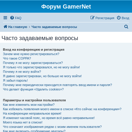
Форум GamerNet
FAQ
Регистрация
Вход
П
На главную
Часто задаваемые вопросы
о
Часто задаваемые вопросы
и
с
Вход на конференцию и регистрация
Зачем мне нужно регистрироваться?
к
Что такое COPPA?
Почему я не могу зарегистрироваться?
Я только что зарегистрировался, но не могу войти!
Почему я не могу войти?
Я давно зарегистрирован, но больше не могу войти!
Я забыл пароль!
Почему мне периодически приходится повторять ввод имени и пароля?
Что делает функция «Удалить cookies»?
Параметры и настройки пользователя
Как мне изменить мои настройки?
Как избежать появления моего имени в списке «Кто сейчас на конференции»?
На конференции неправильное время!
Я изменил часовой пояс, но время всё равно неправильное!
Моего языка нет в списке!
Что означают изображения рядом с моим именем пользователя?
Как мне включить отображение аватары?