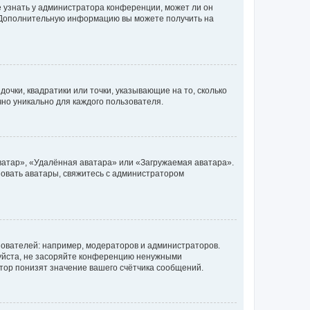
е узнать у администратора конференции, может ли он
к. Дополнительную информацию вы можете получить на
очки, квадратики или точки, указывающие на то, сколько
чно уникально для каждого пользователя.
ватар», «Удалённая аватара» или «Загружаемая аватара».
ьзовать аватары, свяжитесь с администратором
ователей: например, модераторов и администраторов.
уйста, не засоряйте конференцию ненужными
тор понизят значение вашего счётчика сообщений.