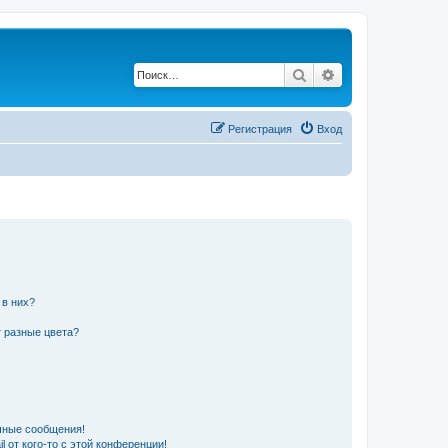
Поиск
Расширенный по
Регистрация
Вход
 в них?
 разные цвета?
чные сообщения!
 от кого-то с этой конференции!