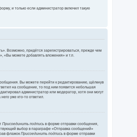
орму, и только если администратор включил такую
ь». Возможно, придётся зарегистрироваться, прежде чем
, «Вы можете добавлять вложения» и т.п.
сообщения. Вы можете перейти к редактированию, щёлкнув
ответил на сообщение, то под ним появится небольшая
редактировал администратор или модератор, хотя они могут
него уже кто-то ответил.
кт
Присоединить подпись
в форме отправки сообщения,
тствующий выбор в параграфе «Отправка сообщений»
брав флажок
Присоединить подпись
в форме отправки