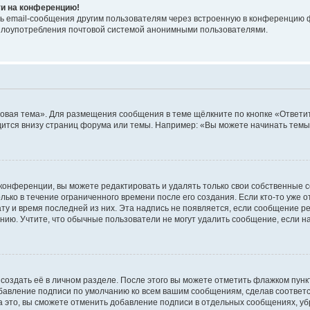
ти на конференцию!
ь email-сообщения другим пользователям через встроенную в конференцию ф
ь злоупотребления почтовой системой анонимными пользователями.
овая тема». Для размещения сообщения в теме щёлкните по кнопке «Ответит
ится внизу страниц форума или темы. Например: «Вы можете начинать темы»
конференции, вы можете редактировать и удалять только свои собственные 
ько в течение ограниченного времени после его создания. Если кто-то уже 
дату и время последней из них. Эта надпись не появляется, если сообщение 
ию. Учтите, что обычные пользователи не могут удалить сообщение, если на 
создать её в личном разделе. После этого вы можете отметить флажком пун
обавление подписи по умолчанию ко всем вашим сообщениям, сделав соотве
а это, вы сможете отменить добавление подписи в отдельных сообщениях, у