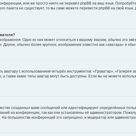
онференции, или же просто никто не перевёл phpBB на ваш язык. Попробуйт
вого пакета не существует, то вы сами можете перевести phpBB на свой язы
ователя?
зображения. Одно из них может относиться к вашему званию, обычно это звёзд
. Другое, обычно более крупное, изображение известно как «аватара» и обы
ь аватару с использованием четырёх инструментов: «Граватар», «Галерея а
, а также какие типы аватар могут быть доступны. Если вы не можете испол
чество созданных вами сообщений или идентифицируют определённых польз
аний на конференции, так как они установлены её администратором. Пожал
е. На большинстве конференций это запрещено, и модератор или администра