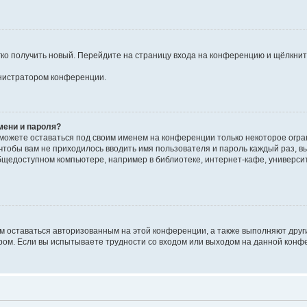
егко получить новый. Перейдите на страницу входа на конференцию и щёлкни
инистратором конференции.
мени и пароля?
сможете оставаться под своим именем на конференции только некоторое огран
 чтобы вам не приходилось вводить имя пользователя и пароль каждый раз, 
щедоступном компьютере, например в библиотеке, интернет-кафе, университе
ам оставаться авторизованным на этой конференции, а также выполняют друг
ом. Если вы испытываете трудности со входом или выходом на данной конфе