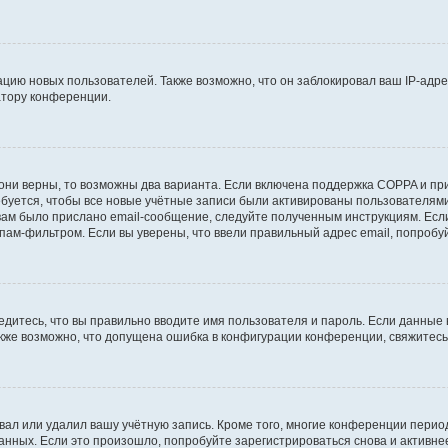
ию новых пользователей. Также возможно, что он заблокировал ваш IP-адре
атору конференции.
они верны, то возможны два варианта. Если включена поддержка COPPA и при 
уется, чтобы все новые учётные записи были активированы пользователями
ам было прислано email-сообщение, следуйте полученным инструкциям. Если
пам-фильтром. Если вы уверены, что ввели правильный адрес email, попробу
едитесь, что вы правильно вводите имя пользователя и пароль. Если данные
Также возможно, что допущена ошибка в конфигурации конференции, свяжитес
вал или удалил вашу учётную запись. Кроме того, многие конференции перио
ных. Если это произошло, попробуйте зарегистрироваться снова и активнее 