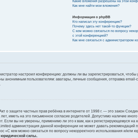
Какие вложения разрешены на этой кон
Как мне найти мои вложения?
Информация о phpBB
Кто написал эту конференцию?
Почему здесь нет такой-то функции?
С кем можно связаться по вопросу неко
с этой конференцией?
Как мне связаться с администратором 
дминистратор настроил конференцию: должны ли вы зарегистрироваться, чтобы
 анонимным пользователям: аватары, личные сообщения, отправка email-сооб
.
 или Акт о защите частных прав ребёнка в интернете от 1998 г. — это закон Со
т, иметь на это письменное согласие родителей. Допустимо наличие иного
 Если вы не уверены, применимо ли это к вам, как к регистрирующемуся на 
Limited администрация данной конференции не может давать рекомендаций 
ос «С кем можно связаться по вопросу некорректного использования и/или ю
т юридической силы.
.