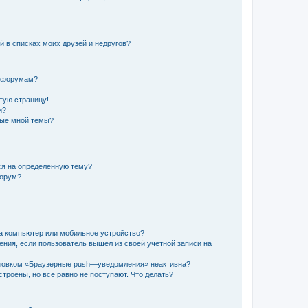
й в списках моих друзей и недругов?
и форумам?
стую страницу!
и?
ные мной темы?
ься на определённую тему?
форум?
а компьютер или мобильное устройство?
ения, если пользователь вышел из своей учётной записи на
оловком «Браузерные push—уведомления» неактивна?
троены, но всё равно не поступают. Что делать?