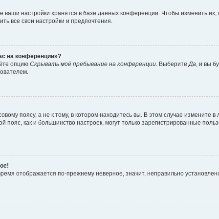
е ваши настройки хранятся в базе данных конференции. Чтобы изменить их,
ить все свои настройки и предпочтения.
час на конференции»?
дёте опцию
Скрывать моё пребывание на конференции
. Выберите
Да
, и вы 
зователем.
вому поясу, а не к тому, в котором находитесь вы. В этом случае измените в 
овой пояс, как и большинство настроек, могут только зарегистрированные пол
ое!
о время отображается по-прежнему неверное, значит, неправильно установле