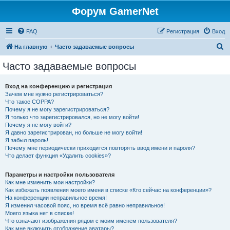
Форум GamerNet
FAQ
Регистрация
Вход
П
На главную
Часто задаваемые вопросы
о
Часто задаваемые вопросы
и
с
Вход на конференцию и регистрация
Зачем мне нужно регистрироваться?
к
Что такое COPPA?
Почему я не могу зарегистрироваться?
Я только что зарегистрировался, но не могу войти!
Почему я не могу войти?
Я давно зарегистрирован, но больше не могу войти!
Я забыл пароль!
Почему мне периодически приходится повторять ввод имени и пароля?
Что делает функция «Удалить cookies»?
Параметры и настройки пользователя
Как мне изменить мои настройки?
Как избежать появления моего имени в списке «Кто сейчас на конференции»?
На конференции неправильное время!
Я изменил часовой пояс, но время всё равно неправильное!
Моего языка нет в списке!
Что означают изображения рядом с моим именем пользователя?
Как мне включить отображение аватары?