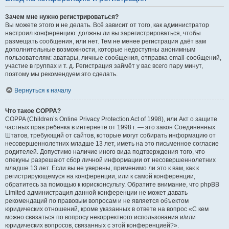
Зачем мне нужно регистрироваться?
Вы можете этого и не делать. Всё зависит от того, как администратор
настроил конференцию: должны ли вы зарегистрироваться, чтобы
размещать сообщения, или нет. Тем не менее регистрация даёт вам
дополнительные возможности, которые недоступны анонимным
пользователям: аватары, личные сообщения, отправка email-сообщений,
участие в группах и т. д. Регистрация займёт у вас всего пару минут,
поэтому мы рекомендуем это сделать.
Вернуться к началу
Что такое COPPA?
COPPA (Children’s Online Privacy Protection Act of 1998), или Акт о защите
частных прав ребёнка в интернете от 1998 г. — это закон Соединённых
Штатов, требующий от сайтов, которые могут собирать информацию от
несовершеннолетних младше 13 лет, иметь на это письменное согласие
родителей. Допустимо наличие иного вида подтверждения того, что
опекуны разрешают сбор личной информации от несовершеннолетних
младше 13 лет. Если вы не уверены, применимо ли это к вам, как к
регистрирующемуся на конференции, или к самой конференции,
обратитесь за помощью к юрисконсульту. Обратите внимание, что phpBB
Limited администрация данной конференции не может давать
рекомендаций по правовым вопросам и не является объектом
юридических отношений, кроме указанных в ответе на вопрос «С кем
можно связаться по вопросу некорректного использования и/или
юридических вопросов, связанных с этой конференцией?».