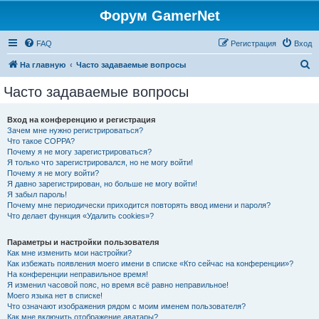
Форум GamerNet
FAQ
Регистрация
Вход
П
На главную
Часто задаваемые вопросы
о
Часто задаваемые вопросы
и
с
Вход на конференцию и регистрация
Зачем мне нужно регистрироваться?
к
Что такое COPPA?
Почему я не могу зарегистрироваться?
Я только что зарегистрировался, но не могу войти!
Почему я не могу войти?
Я давно зарегистрирован, но больше не могу войти!
Я забыл пароль!
Почему мне периодически приходится повторять ввод имени и пароля?
Что делает функция «Удалить cookies»?
Параметры и настройки пользователя
Как мне изменить мои настройки?
Как избежать появления моего имени в списке «Кто сейчас на конференции»?
На конференции неправильное время!
Я изменил часовой пояс, но время всё равно неправильное!
Моего языка нет в списке!
Что означают изображения рядом с моим именем пользователя?
Как мне включить отображение аватары?