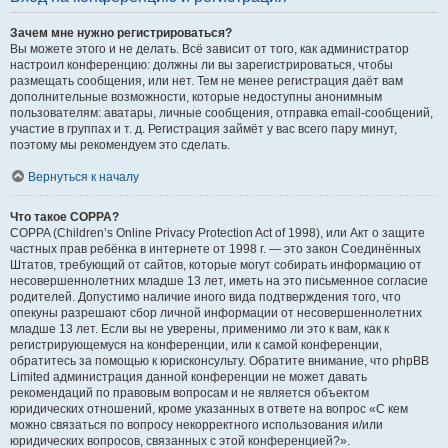
Зачем мне нужно регистрироваться?
Вы можете этого и не делать. Всё зависит от того, как администратор
настроил конференцию: должны ли вы зарегистрироваться, чтобы
размещать сообщения, или нет. Тем не менее регистрация даёт вам
дополнительные возможности, которые недоступны анонимным
пользователям: аватары, личные сообщения, отправка email-сообщений,
участие в группах и т. д. Регистрация займёт у вас всего пару минут,
поэтому мы рекомендуем это сделать.
Вернуться к началу
Что такое COPPA?
COPPA (Children’s Online Privacy Protection Act of 1998), или Акт о защите
частных прав ребёнка в интернете от 1998 г. — это закон Соединённых
Штатов, требующий от сайтов, которые могут собирать информацию от
несовершеннолетних младше 13 лет, иметь на это письменное согласие
родителей. Допустимо наличие иного вида подтверждения того, что
опекуны разрешают сбор личной информации от несовершеннолетних
младше 13 лет. Если вы не уверены, применимо ли это к вам, как к
регистрирующемуся на конференции, или к самой конференции,
обратитесь за помощью к юрисконсульту. Обратите внимание, что phpBB
Limited администрация данной конференции не может давать
рекомендаций по правовым вопросам и не является объектом
юридических отношений, кроме указанных в ответе на вопрос «С кем
можно связаться по вопросу некорректного использования и/или
юридических вопросов, связанных с этой конференцией?».