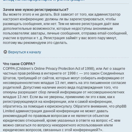
Зачем мне нужно регистрироваться?
Вы можете этого и не делать. Всё зависит от того, как администратор
настроил конференцию: должны ли вы зарегистрироваться, чтобы
размещать сообщения, или нет. Тем не менее регистрация даёт вам
дополнительные возможности, которые недоступны анонимным
пользователям: аватары, личные сообщения, отправка email-сообщений,
участие в группах и т. д. Регистрация займёт у вас всего пару минут,
поэтому мы рекомендуем это сделать.
Вернуться к началу
Что такое COPPA?
COPPA (Children’s Online Privacy Protection Act of 1998), или Акт о защите
частных прав ребёнка в интернете от 1998 г. — это закон Соединённых
Штатов, требующий от сайтов, которые могут собирать информацию от
несовершеннолетних младше 13 лет, иметь на это письменное согласие
родителей. Допустимо наличие иного вида подтверждения того, что
опекуны разрешают сбор личной информации от несовершеннолетних
младше 13 лет. Если вы не уверены, применимо ли это к вам, как к
регистрирующемуся на конференции, или к самой конференции,
обратитесь за помощью к юрисконсульту. Обратите внимание, что phpBB
Limited администрация данной конференции не может давать
рекомендаций по правовым вопросам и не является объектом
юридических отношений, кроме указанных в ответе на вопрос «С кем
можно связаться по вопросу некорректного использования и/или
юридических вопросов, связанных с этой конференцией?».