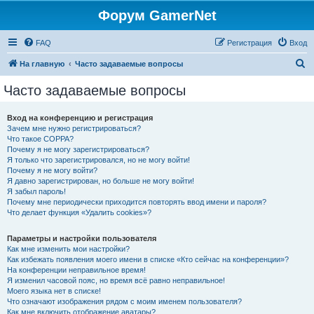
Форум GamerNet
FAQ
Регистрация
Вход
П
На главную
Часто задаваемые вопросы
о
Часто задаваемые вопросы
и
с
Вход на конференцию и регистрация
Зачем мне нужно регистрироваться?
к
Что такое COPPA?
Почему я не могу зарегистрироваться?
Я только что зарегистрировался, но не могу войти!
Почему я не могу войти?
Я давно зарегистрирован, но больше не могу войти!
Я забыл пароль!
Почему мне периодически приходится повторять ввод имени и пароля?
Что делает функция «Удалить cookies»?
Параметры и настройки пользователя
Как мне изменить мои настройки?
Как избежать появления моего имени в списке «Кто сейчас на конференции»?
На конференции неправильное время!
Я изменил часовой пояс, но время всё равно неправильное!
Моего языка нет в списке!
Что означают изображения рядом с моим именем пользователя?
Как мне включить отображение аватары?