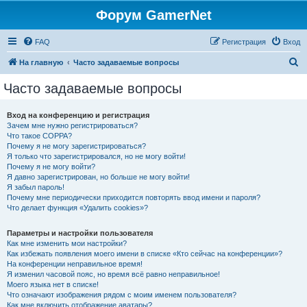
Форум GamerNet
FAQ
Регистрация
Вход
П
На главную
Часто задаваемые вопросы
о
Часто задаваемые вопросы
и
с
Вход на конференцию и регистрация
Зачем мне нужно регистрироваться?
к
Что такое COPPA?
Почему я не могу зарегистрироваться?
Я только что зарегистрировался, но не могу войти!
Почему я не могу войти?
Я давно зарегистрирован, но больше не могу войти!
Я забыл пароль!
Почему мне периодически приходится повторять ввод имени и пароля?
Что делает функция «Удалить cookies»?
Параметры и настройки пользователя
Как мне изменить мои настройки?
Как избежать появления моего имени в списке «Кто сейчас на конференции»?
На конференции неправильное время!
Я изменил часовой пояс, но время всё равно неправильное!
Моего языка нет в списке!
Что означают изображения рядом с моим именем пользователя?
Как мне включить отображение аватары?