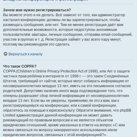
Зачем мне нужно регистрироваться?
Вы можете этого и не делать. Всё зависит от того, как администратор
настроил конференцию: должны ли вы зарегистрироваться, чтобы
размещать сообщения, или нет. Тем не менее регистрация даёт вам
дополнительные возможности, которые недоступны анонимным
пользователям: аватары, личные сообщения, отправка email-сообщений,
участие в группах и т. д. Регистрация займёт у вас всего пару минут,
поэтому мы рекомендуем это сделать.
Вернуться к началу
Что такое COPPA?
COPPA (Children’s Online Privacy Protection Act of 1998), или Акт о защите
частных прав ребёнка в интернете от 1998 г. — это закон Соединённых
Штатов, требующий от сайтов, которые могут собирать информацию от
несовершеннолетних младше 13 лет, иметь на это письменное согласие
родителей. Допустимо наличие иного вида подтверждения того, что
опекуны разрешают сбор личной информации от несовершеннолетних
младше 13 лет. Если вы не уверены, применимо ли это к вам, как к
регистрирующемуся на конференции, или к самой конференции,
обратитесь за помощью к юрисконсульту. Обратите внимание, что phpBB
Limited администрация данной конференции не может давать
рекомендаций по правовым вопросам и не является объектом
юридических отношений, кроме указанных в ответе на вопрос «С кем
можно связаться по вопросу некорректного использования и/или
юридических вопросов, связанных с этой конференцией?».