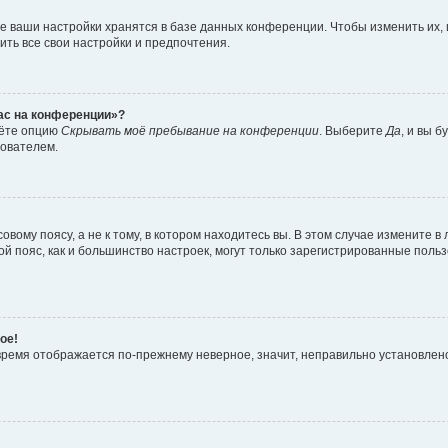
е ваши настройки хранятся в базе данных конференции. Чтобы изменить их,
ить все свои настройки и предпочтения.
час на конференции»?
дёте опцию
Скрывать моё пребывание на конференции
. Выберите
Да
, и вы 
зователем.
вому поясу, а не к тому, в котором находитесь вы. В этом случае измените в 
овой пояс, как и большинство настроек, могут только зарегистрированные пол
ое!
о время отображается по-прежнему неверное, значит, неправильно установле