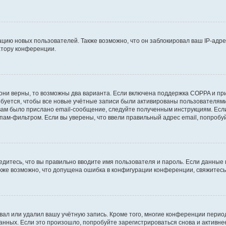
ию новых пользователей. Также возможно, что он заблокировал ваш IP-адре
атору конференции.
они верны, то возможны два варианта. Если включена поддержка COPPA и при 
уется, чтобы все новые учётные записи были активированы пользователями
ам было прислано email-сообщение, следуйте полученным инструкциям. Если
пам-фильтром. Если вы уверены, что ввели правильный адрес email, попробу
едитесь, что вы правильно вводите имя пользователя и пароль. Если данные
Также возможно, что допущена ошибка в конфигурации конференции, свяжитес
вал или удалил вашу учётную запись. Кроме того, многие конференции перио
ных. Если это произошло, попробуйте зарегистрироваться снова и активнее 