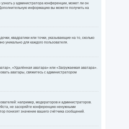
е узнать у администратора конференции, может ли он
к. Дополнительную информацию вы можете получить на
очки, квадратики или точки, указывающие на то, сколько
чно уникально для каждого пользователя.
ватар», «Удалённая аватара» или «Загружаемая аватара».
ьзовать аватары, свяжитесь с администратором
ователей: например, модераторов и администраторов.
уйста, не засоряйте конференцию ненужными
тор понизят значение вашего счётчика сообщений.