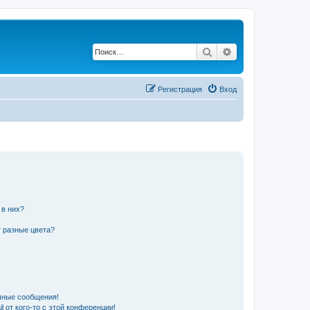
Поиск
Расширенный по
Регистрация
Вход
 в них?
 разные цвета?
чные сообщения!
 от кого-то с этой конференции!