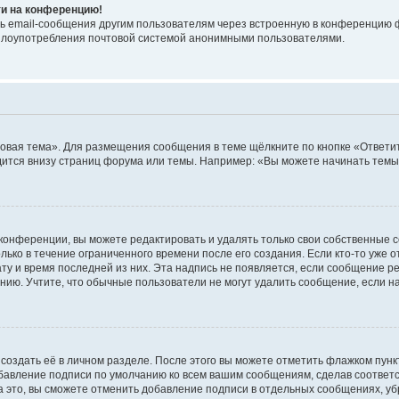
ти на конференцию!
ь email-сообщения другим пользователям через встроенную в конференцию ф
ь злоупотребления почтовой системой анонимными пользователями.
овая тема». Для размещения сообщения в теме щёлкните по кнопке «Ответит
ится внизу страниц форума или темы. Например: «Вы можете начинать темы»
конференции, вы можете редактировать и удалять только свои собственные 
ько в течение ограниченного времени после его создания. Если кто-то уже 
дату и время последней из них. Эта надпись не появляется, если сообщение 
ию. Учтите, что обычные пользователи не могут удалить сообщение, если на 
создать её в личном разделе. После этого вы можете отметить флажком пун
обавление подписи по умолчанию ко всем вашим сообщениям, сделав соотве
а это, вы сможете отменить добавление подписи в отдельных сообщениях, у