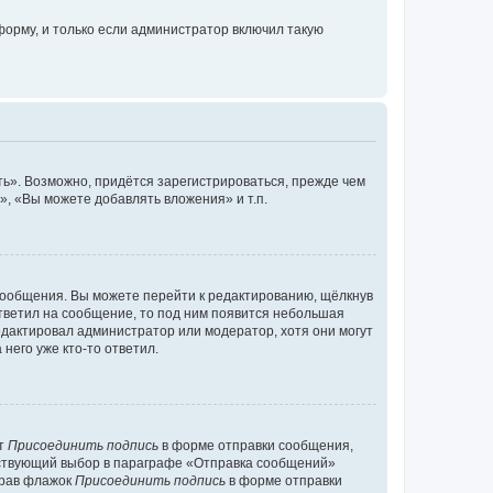
орму, и только если администратор включил такую
ь». Возможно, придётся зарегистрироваться, прежде чем
, «Вы можете добавлять вложения» и т.п.
сообщения. Вы можете перейти к редактированию, щёлкнув
ответил на сообщение, то под ним появится небольшая
редактировал администратор или модератор, хотя они могут
него уже кто-то ответил.
кт
Присоединить подпись
в форме отправки сообщения,
тствующий выбор в параграфе «Отправка сообщений»
брав флажок
Присоединить подпись
в форме отправки