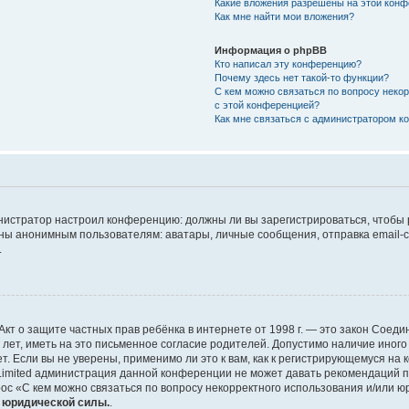
Какие вложения разрешены на этой кон
Как мне найти мои вложения?
Информация о phpBB
Кто написал эту конференцию?
Почему здесь нет такой-то функции?
С кем можно связаться по вопросу неко
с этой конференцией?
Как мне связаться с администратором 
дминистратор настроил конференцию: должны ли вы зарегистрироваться, чтобы
 анонимным пользователям: аватары, личные сообщения, отправка email-сооб
.
 или Акт о защите частных прав ребёнка в интернете от 1998 г. — это закон Со
т, иметь на это письменное согласие родителей. Допустимо наличие иного
 Если вы не уверены, применимо ли это к вам, как к регистрирующемуся на 
Limited администрация данной конференции не может давать рекомендаций 
ос «С кем можно связаться по вопросу некорректного использования и/или ю
т юридической силы.
.