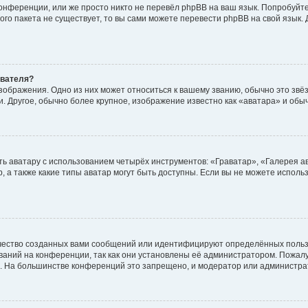
онференции, или же просто никто не перевёл phpBB на ваш язык. Попробуйт
вого пакета не существует, то вы сами можете перевести phpBB на свой язы
ователя?
зображения. Одно из них может относиться к вашему званию, обычно это звёзд
. Другое, обычно более крупное, изображение известно как «аватара» и обы
ь аватару с использованием четырёх инструментов: «Граватар», «Галерея а
, а также какие типы аватар могут быть доступны. Если вы не можете испол
чество созданных вами сообщений или идентифицируют определённых польз
аний на конференции, так как они установлены её администратором. Пожал
е. На большинстве конференций это запрещено, и модератор или администра