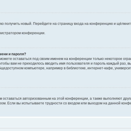
егко получить новый. Перейдите на страницу входа на конференцию и щёлкни
инистратором конференции.
мени и пароля?
сможете оставаться под своим именем на конференции только некоторое огран
 чтобы вам не приходилось вводить имя пользователя и пароль каждый раз, 
щедоступном компьютере, например в библиотеке, интернет-кафе, университе
ам оставаться авторизованным на этой конференции, а также выполняют друг
ом. Если вы испытываете трудности со входом или выходом на данной конфе