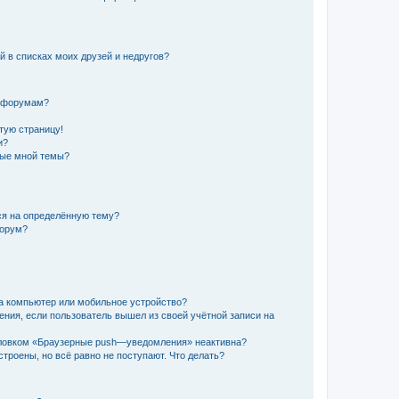
й в списках моих друзей и недругов?
и форумам?
стую страницу!
и?
ные мной темы?
ься на определённую тему?
форум?
а компьютер или мобильное устройство?
ения, если пользователь вышел из своей учётной записи на
оловком «Браузерные push—уведомления» неактивна?
троены, но всё равно не поступают. Что делать?