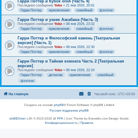
Гарри Поттер и Кубок огня (Часть 4)
Последнее сообщение
Yoko
«
21 янв 2026, 20:01
Гарри Поттер
приключения
семейный
фэнтези
Гарри Поттер и узник Азкабана (Часть 3)
Последнее сообщение
Yoko
«
08 янв 2026, 23:32
Гарри Поттер
приключения
семейный
фэнтези
Гарри Поттер и Философский камень [Театральная
версия] (Часть 1)
Последнее сообщение
Yoko
«
08 янв 2026, 22:30
Гарри Поттер
приключения
семейный
фэнтези
Гарри Поттер и Тайная комната Часть 2 [Театральная
версия]
Последнее сообщение
Yoko
«
08 янв 2026, 22:24
Гарри Поттер
детектив
приключения
семейный
фэнтези
На главную
Часовой пояс:
UTC+03:00
Создано на основе
phpBB
® Forum Software © phpBB Limited
Русская поддержка phpBB
xbtBB3cker
v.3h © 2015-2020 @
PPK
| Icon Theme by Everaldo.com Design Studio
Конфиденциальность
|
Правила