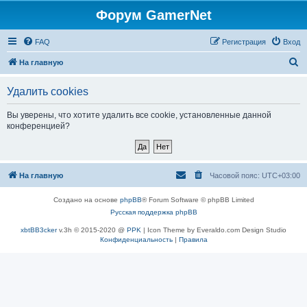
Форум GamerNet
FAQ
Регистрация
Вход
П
На главную
о
Удалить cookies
и
с
Вы уверены, что хотите удалить все cookie, установленные данной
конференцией?
к
На главную
Часовой пояс:
UTC+03:00
Создано на основе
phpBB
® Forum Software © phpBB Limited
Русская поддержка phpBB
xbtBB3cker
v.3h © 2015-2020 @
PPK
| Icon Theme by Everaldo.com Design Studio
Конфиденциальность
|
Правила