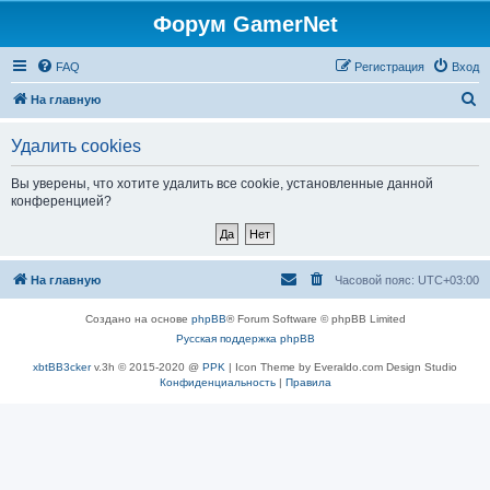
Форум GamerNet
FAQ
Регистрация
Вход
П
На главную
о
Удалить cookies
и
с
Вы уверены, что хотите удалить все cookie, установленные данной
конференцией?
к
На главную
Часовой пояс:
UTC+03:00
Создано на основе
phpBB
® Forum Software © phpBB Limited
Русская поддержка phpBB
xbtBB3cker
v.3h © 2015-2020 @
PPK
| Icon Theme by Everaldo.com Design Studio
Конфиденциальность
|
Правила