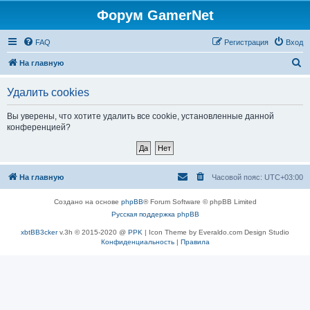
Форум GamerNet
FAQ
Регистрация
Вход
П
На главную
о
Удалить cookies
и
с
Вы уверены, что хотите удалить все cookie, установленные данной
конференцией?
к
На главную
Часовой пояс:
UTC+03:00
Создано на основе
phpBB
® Forum Software © phpBB Limited
Русская поддержка phpBB
xbtBB3cker
v.3h © 2015-2020 @
PPK
| Icon Theme by Everaldo.com Design Studio
Конфиденциальность
|
Правила