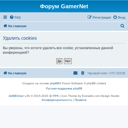
Форум GamerNet
FAQ
Регистрация
Вход
П
На главную
о
Удалить cookies
и
с
Вы уверены, что хотите удалить все cookie, установленные данной
конференцией?
к
На главную
Часовой пояс:
UTC+03:00
Создано на основе
phpBB
® Forum Software © phpBB Limited
Русская поддержка phpBB
xbtBB3cker
v.3h © 2015-2020 @
PPK
| Icon Theme by Everaldo.com Design Studio
Конфиденциальность
|
Правила