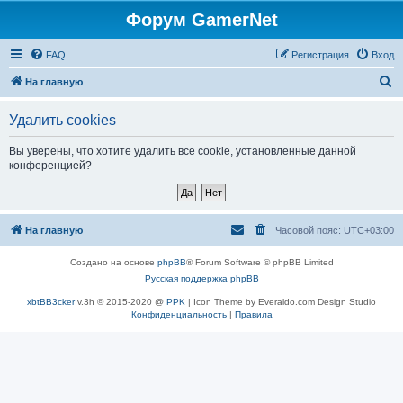
Форум GamerNet
FAQ
Регистрация
Вход
П
На главную
о
Удалить cookies
и
с
Вы уверены, что хотите удалить все cookie, установленные данной
конференцией?
к
На главную
Часовой пояс:
UTC+03:00
Создано на основе
phpBB
® Forum Software © phpBB Limited
Русская поддержка phpBB
xbtBB3cker
v.3h © 2015-2020 @
PPK
| Icon Theme by Everaldo.com Design Studio
Конфиденциальность
|
Правила