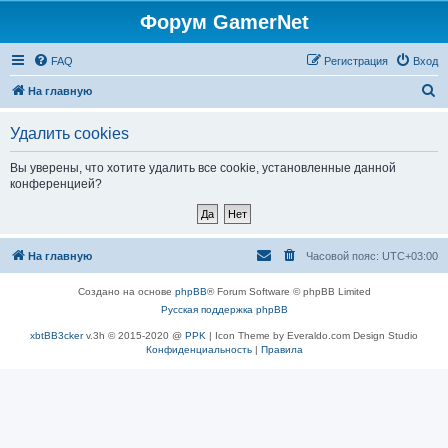
Форум GamerNet
FAQ
Регистрация
Вход
П
На главную
о
Удалить cookies
и
с
Вы уверены, что хотите удалить все cookie, установленные данной
конференцией?
к
На главную
Часовой пояс:
UTC+03:00
Создано на основе
phpBB
® Forum Software © phpBB Limited
Русская поддержка phpBB
xbtBB3cker
v.3h © 2015-2020 @
PPK
| Icon Theme by Everaldo.com Design Studio
Конфиденциальность
|
Правила