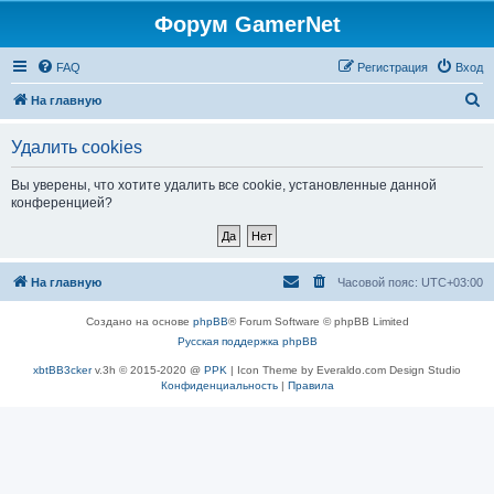
Форум GamerNet
FAQ
Регистрация
Вход
П
На главную
о
Удалить cookies
и
с
Вы уверены, что хотите удалить все cookie, установленные данной
конференцией?
к
На главную
Часовой пояс:
UTC+03:00
Создано на основе
phpBB
® Forum Software © phpBB Limited
Русская поддержка phpBB
xbtBB3cker
v.3h © 2015-2020 @
PPK
| Icon Theme by Everaldo.com Design Studio
Конфиденциальность
|
Правила