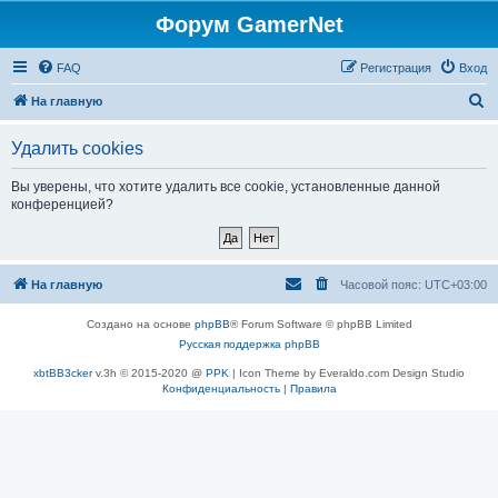
Форум GamerNet
FAQ
Регистрация
Вход
П
На главную
о
Удалить cookies
и
с
Вы уверены, что хотите удалить все cookie, установленные данной
конференцией?
к
На главную
Часовой пояс:
UTC+03:00
Создано на основе
phpBB
® Forum Software © phpBB Limited
Русская поддержка phpBB
xbtBB3cker
v.3h © 2015-2020 @
PPK
| Icon Theme by Everaldo.com Design Studio
Конфиденциальность
|
Правила