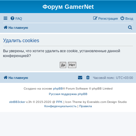
Форум GamerNet
FAQ
Регистрация
Вход
П
На главную
о
Удалить cookies
и
с
Вы уверены, что хотите удалить все cookie, установленные данной
конференцией?
к
На главную
Часовой пояс:
UTC+03:00
Создано на основе
phpBB
® Forum Software © phpBB Limited
Русская поддержка phpBB
xbtBB3cker
v.3h © 2015-2020 @
PPK
| Icon Theme by Everaldo.com Design Studio
Конфиденциальность
|
Правила