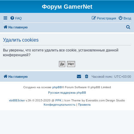
Форум GamerNet
FAQ
Регистрация
Вход
П
На главную
о
Удалить cookies
и
с
Вы уверены, что хотите удалить все cookie, установленные данной
конференцией?
к
На главную
Часовой пояс:
UTC+03:00
Создано на основе
phpBB
® Forum Software © phpBB Limited
Русская поддержка phpBB
xbtBB3cker
v.3h © 2015-2020 @
PPK
| Icon Theme by Everaldo.com Design Studio
Конфиденциальность
|
Правила