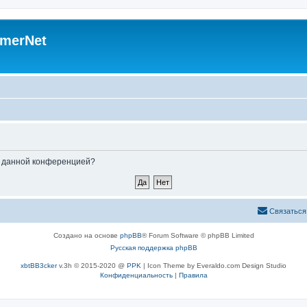
merNet
ые данной конференцией?
Связаться
Создано на основе
phpBB
® Forum Software © phpBB Limited
Русская поддержка phpBB
xbtBB3cker
v.3h © 2015-2020 @
PPK
| Icon Theme by Everaldo.com Design Studio
Конфиденциальность
|
Правила