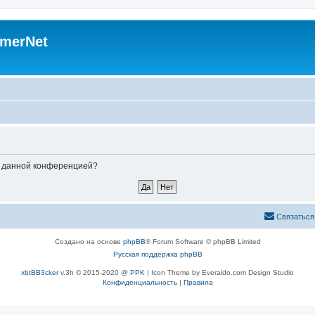
merNet
ые данной конференцией?
Связаться
Создано на основе
phpBB
® Forum Software © phpBB Limited
Русская поддержка phpBB
xbtBB3cker
v.3h © 2015-2020 @
PPK
| Icon Theme by Everaldo.com Design Studio
Конфиденциальность
|
Правила