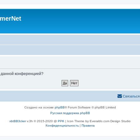
merNet
ые данной конференцией?
Связаться
Создано на основе
phpBB
® Forum Software © phpBB Limited
Русская поддержка phpBB
xbtBB3cker
v.3h © 2015-2020 @
PPK
| Icon Theme by Everaldo.com Design Studio
Конфиденциальность
|
Правила