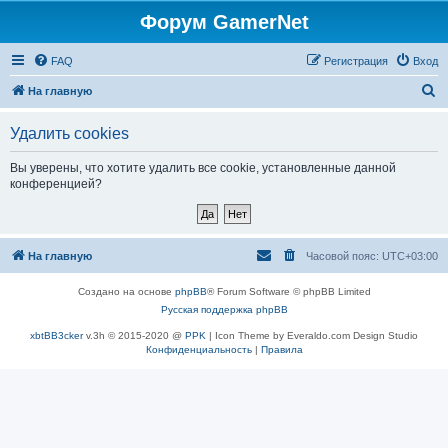
Форум GamerNet
FAQ
Регистрация
Вход
П
На главную
о
Удалить cookies
и
с
Вы уверены, что хотите удалить все cookie, установленные данной
конференцией?
к
На главную
Часовой пояс:
UTC+03:00
Создано на основе
phpBB
® Forum Software © phpBB Limited
Русская поддержка phpBB
xbtBB3cker
v.3h © 2015-2020 @
PPK
| Icon Theme by Everaldo.com Design Studio
Конфиденциальность
|
Правила