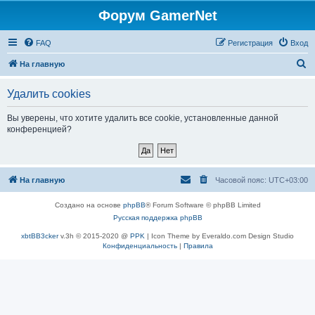
Форум GamerNet
FAQ
Регистрация
Вход
П
На главную
о
Удалить cookies
и
с
Вы уверены, что хотите удалить все cookie, установленные данной
конференцией?
к
На главную
Часовой пояс:
UTC+03:00
Создано на основе
phpBB
® Forum Software © phpBB Limited
Русская поддержка phpBB
xbtBB3cker
v.3h © 2015-2020 @
PPK
| Icon Theme by Everaldo.com Design Studio
Конфиденциальность
|
Правила