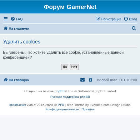
Форум GamerNet
FAQ
Регистрация
Вход
П
На главную
о
Удалить cookies
и
с
Вы уверены, что хотите удалить все cookie, установленные данной
конференцией?
к
На главную
Часовой пояс:
UTC+03:00
Создано на основе
phpBB
® Forum Software © phpBB Limited
Русская поддержка phpBB
xbtBB3cker
v.3h © 2015-2020 @
PPK
| Icon Theme by Everaldo.com Design Studio
Конфиденциальность
|
Правила