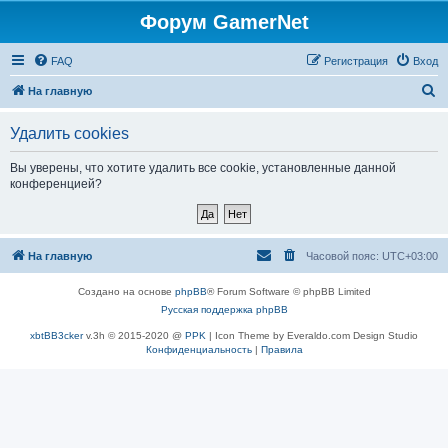
Форум GamerNet
FAQ
Регистрация
Вход
П
На главную
о
Удалить cookies
и
с
Вы уверены, что хотите удалить все cookie, установленные данной
конференцией?
к
На главную
Часовой пояс:
UTC+03:00
Создано на основе
phpBB
® Forum Software © phpBB Limited
Русская поддержка phpBB
xbtBB3cker
v.3h © 2015-2020 @
PPK
| Icon Theme by Everaldo.com Design Studio
Конфиденциальность
|
Правила