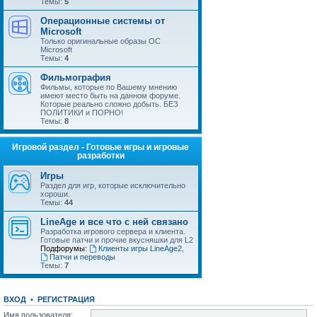
Темы:
5
Операционные системы от
Microsoft
Только оригинальные образы ОС
Microsoft
Темы:
4
Фильмография
Фильмы, которые по Вашему мнению
имеют место быть на данном форуме.
Которые реально сложно добыть. БЕЗ
ПОЛИТИКИ и ПОРНО!
Темы:
8
Игровой раздел - Готовые игры и игровые
разработки
Игры
Раздел для игр, которые исключительно
хороши.
Темы:
44
LineAge и все что с ней связано
Разработка игрового сервера и клиента.
Готовые патчи и прочие вкусняшки для L2
Подфорумы:
Клиенты игры LineAge2
,
Патчи и переводы
Темы:
7
ВХОД
•
РЕГИСТРАЦИЯ
Имя пользователя: