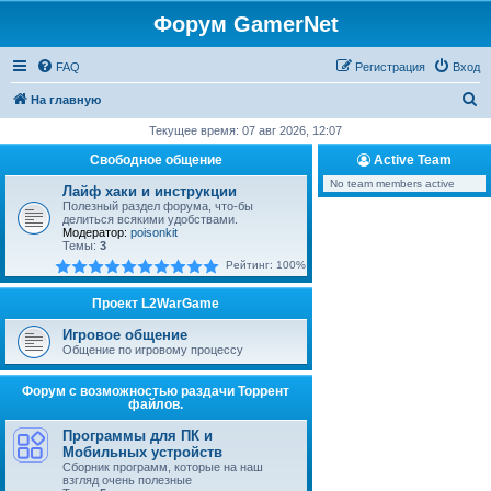
Форум GamerNet
FAQ
Регистрация
Вход
П
На главную
о
Текущее время: 07 авг 2026, 12:07
и
Свободное общение
Active Team
с
No team members active
Лайф хаки и инструкции
к
Полезный раздел форума, что-бы
делиться всякими удобствами.
Модератор:
poisonkit
Темы:
3
Рейтинг: 100%
Проект L2WarGame
Игровое общение
Общение по игровому процессу
Форум с возможностью раздачи Торрент
файлов.
Программы для ПК и
Мобильных устройств
Сборник программ, которые на наш
взгляд очень полезные