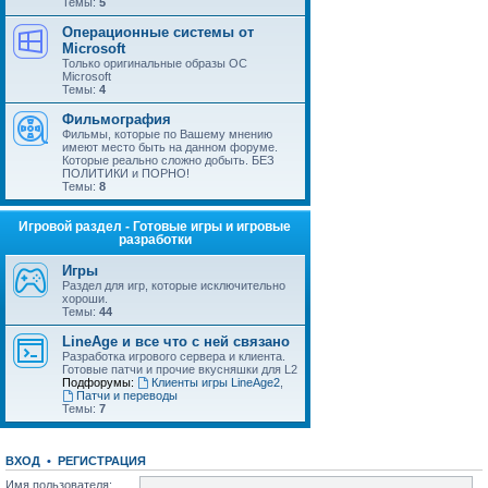
Темы:
5
Операционные системы от
Microsoft
Только оригинальные образы ОС
Microsoft
Темы:
4
Фильмография
Фильмы, которые по Вашему мнению
имеют место быть на данном форуме.
Которые реально сложно добыть. БЕЗ
ПОЛИТИКИ и ПОРНО!
Темы:
8
Игровой раздел - Готовые игры и игровые
разработки
Игры
Раздел для игр, которые исключительно
хороши.
Темы:
44
LineAge и все что с ней связано
Разработка игрового сервера и клиента.
Готовые патчи и прочие вкусняшки для L2
Подфорумы:
Клиенты игры LineAge2
,
Патчи и переводы
Темы:
7
ВХОД
•
РЕГИСТРАЦИЯ
Имя пользователя: