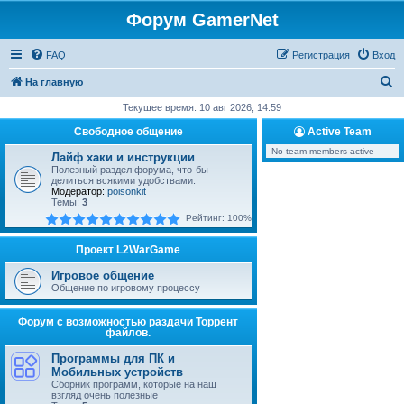
Форум GamerNet
FAQ
Регистрация
Вход
П
На главную
о
Текущее время: 10 авг 2026, 14:59
и
Свободное общение
Active Team
с
No team members active
Лайф хаки и инструкции
к
Полезный раздел форума, что-бы
делиться всякими удобствами.
Модератор:
poisonkit
Темы:
3
Рейтинг: 100%
Проект L2WarGame
Игровое общение
Общение по игровому процессу
Форум с возможностью раздачи Торрент
файлов.
Программы для ПК и
Мобильных устройств
Сборник программ, которые на наш
взгляд очень полезные