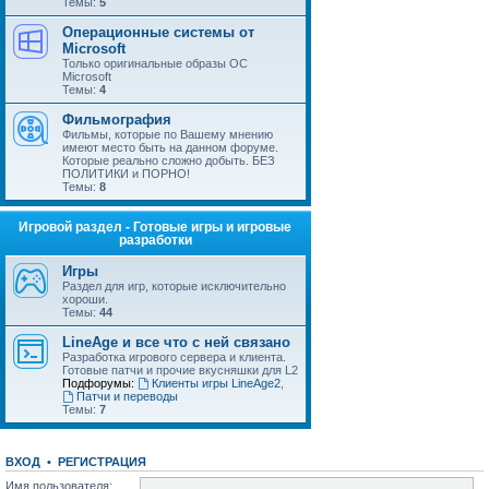
Темы:
5
Операционные системы от
Microsoft
Только оригинальные образы ОС
Microsoft
Темы:
4
Фильмография
Фильмы, которые по Вашему мнению
имеют место быть на данном форуме.
Которые реально сложно добыть. БЕЗ
ПОЛИТИКИ и ПОРНО!
Темы:
8
Игровой раздел - Готовые игры и игровые
разработки
Игры
Раздел для игр, которые исключительно
хороши.
Темы:
44
LineAge и все что с ней связано
Разработка игрового сервера и клиента.
Готовые патчи и прочие вкусняшки для L2
Подфорумы:
Клиенты игры LineAge2
,
Патчи и переводы
Темы:
7
ВХОД
•
РЕГИСТРАЦИЯ
Имя пользователя: