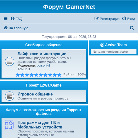
Форум GamerNet
FAQ
Регистрация
Вход
П
На главную
о
Текущее время: 06 авг 2026, 16:23
и
Свободное общение
Active Team
с
No team members active
Лайф хаки и инструкции
к
Полезный раздел форума, что-бы
делиться всякими удобствами.
Модератор:
poisonkit
Темы:
3
Рейтинг: 100%
Проект L2WarGame
Игровое общение
Общение по игровому процессу
Форум с возможностью раздачи Торрент
файлов.
Программы для ПК и
Мобильных устройств
Сборник программ, которые на наш
взгляд очень полезные