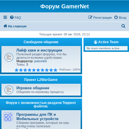
Форум GamerNet
FAQ
Регистрация
Вход
П
На главную
о
Текущее время: 08 авг 2026, 23:12
и
Свободное общение
Active Team
с
No team members active
Лайф хаки и инструкции
к
Полезный раздел форума, что-бы
делиться всякими удобствами.
Модератор:
poisonkit
Темы:
3
Рейтинг: 100%
Проект L2WarGame
Игровое общение
Общение по игровому процессу
Форум с возможностью раздачи Торрент
файлов.
Программы для ПК и
Мобильных устройств
Сборник программ, которые на наш
взгляд очень полезные