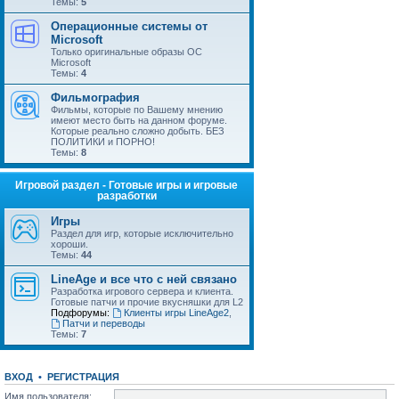
Темы:
5
Операционные системы от
Microsoft
Только оригинальные образы ОС
Microsoft
Темы:
4
Фильмография
Фильмы, которые по Вашему мнению
имеют место быть на данном форуме.
Которые реально сложно добыть. БЕЗ
ПОЛИТИКИ и ПОРНО!
Темы:
8
Игровой раздел - Готовые игры и игровые
разработки
Игры
Раздел для игр, которые исключительно
хороши.
Темы:
44
LineAge и все что с ней связано
Разработка игрового сервера и клиента.
Готовые патчи и прочие вкусняшки для L2
Подфорумы:
Клиенты игры LineAge2
,
Патчи и переводы
Темы:
7
ВХОД
•
РЕГИСТРАЦИЯ
Имя пользователя: