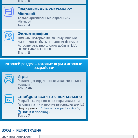
Темы:
5
Операционные системы от
Microsoft
Только оригинальные образы ОС
Microsoft
Темы:
4
Фильмография
Фильмы, которые по Вашему мнению
имеют место быть на данном форуме.
Которые реально сложно добыть. БЕЗ
ПОЛИТИКИ и ПОРНО!
Темы:
8
Игровой раздел - Готовые игры и игровые
разработки
Игры
Раздел для игр, которые исключительно
хороши.
Темы:
44
LineAge и все что с ней связано
Разработка игрового сервера и клиента.
Готовые патчи и прочие вкусняшки для L2
Подфорумы:
Клиенты игры LineAge2
,
Патчи и переводы
Темы:
7
ВХОД
•
РЕГИСТРАЦИЯ
Имя пользователя: