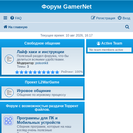
Форум GamerNet
FAQ
Регистрация
Вход
П
На главную
о
Текущее время: 10 авг 2026, 16:17
и
Свободное общение
Active Team
с
No team members active
Лайф хаки и инструкции
к
Полезный раздел форума, что-бы
делиться всякими удобствами.
Модератор:
poisonkit
Темы:
3
Рейтинг: 100%
Проект L2WarGame
Игровое общение
Общение по игровому процессу
Форум с возможностью раздачи Торрент
файлов.
Программы для ПК и
Мобильных устройств
Сборник программ, которые на наш
взгляд очень полезные